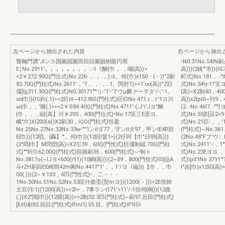
左ページから抽出された内容
右ページから抽出
聾鞠門贋'JIンス国園固園田回目園困樹眼円周
•N0.31No.54lN
E￨No.2911'，，，，，，，，:.-1《醐(巾，.，咽{高))>
高)))(2銚"'市))
<2￥272.90Q(門位式)No.22li-，.，.，}ヨ。伺(巾)x150・{・))"2刷
町式)No.181，.-"
82.70Q(門柱式)No.2611'，'7，.，:，..1。閃肘1)><1‘∞(高))"Z巨
式)No.34!y-1?宝
彊]ljj311.30Q(門柱式)N0.30171"'"リ-'1'-'7'ウμ麟ァーヲタ'/-;'-1。
{高)>X2制40，400
∞{巾))(IS鈎(.1)><2巨ill~412.8叩(門柱式)巨IDNo.471:r...:r.'1ヨ川
高))x2Ipl0~刊9
ω{巾，，'咽(.)>><2￥S84.40Q(門柱式}No.4711'-(;J'i'Jヨ"醐
(2..-No.46!7..
{巾，，，岨(高】川￥395，400(門位式)•No.17匡三E歪ヨ。
式)No.55[E[豆2<
峨"巾)XI200(a})X2刷30，IQO(門柱式}恒盈
式)No.21巨-，，'
No.25No.27No.32No.33w-''''1ンilダ77，守ンllダ97，甲ンlE4R田
(門柱式)~No.361..
E{巾))(12唱。{轟】'"。伺I巾))(12回I畠1>)(2仔同【巾"日明{高)))
(2No.48"Fプ'ウ
(2"悶{巾】M問団{高)>X2引39，60Q(門性式)巨彊制岨.70Q(門柱
式)No.2411'-:，1
式}""到引62.00Q(門柱式)回掴刷35，600(門柱式)~•制ト
式)No.23Eヨヨ.，
No.3817o(~IJヨ<600(r!l1)(10網{高)))(2~89，800(門伎式}03品A
式)Ipll'lNo.3711
斗rZH刷回EE崎間42m剛No.4417"1'，，1'/ヨ《磁泊【巾，，巾
l"凶[巾)x12叩{高)
00(.)))(2~￥103，4凹(門性式)•」二・・・
1No.50No.51No.52No.53匡什曲歪(型mヨ))(1200(・)))<2E倍帥
主百(巾1)(1200(高))><2l<-，7事ランl171'>11'/-1信伺{桐))(12曲
(.))X2"閲{巾))(12開(高))><2制32.3凹(門柱式)~刷97.呂田(門柱式)
[Eill)刷82.回目(門柱式)lfml引55.目。{門柱式}IPllSI