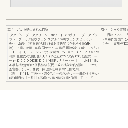
左ページから抽出された内容
右ページから抽出
-ダクプル・ダークグリーン・ホワイト-ア4ポリー・ダークプラ
ー.樹映フヱ/ス~
ウン・ブラック樹映フェン;スアルミ簡帽フェンスじゅえいT
×高)嗣1醐.醐コご=工
型-・1;知明「}監噛鞠理:掴旬t敏お価格記号色冊格寸塗(r!lxl
{I;午、'"買酬•可E二
崎)・・醐〉ぽ醐•t本信-岡デザイJの醐門属地位制て崎、，<旧い
111111柑•可-Eフェンス•-寸法図縮尺1/50(単位・)フェノス高6∞
可動f主主党-寸法図舗尺1/50(単位阻)フ%/ヌ高.00可動位式「一
一-mIDIDIDIDIDIDIDIDID旧‘H雪PU切「ート一寸」」t牧l本1牧t
本梱包梱包お白2s価格情緒-関門イ〆の省財映内情陶~~1iIttrて
あ官邸、(f，~、曲買・照-眉押山崎明蜘"と剖て刷、
〈問、.1111II.!I可包~~~関-E色型一V監型件U一一圃価格寸喜{の
x高)嗣冊格寸土釜(巾×高)剛"位l醐X醐捌X醐•'胸可二工ご二『i」