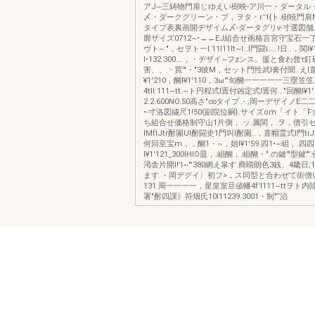
アJ~三鋳物門扉じゆえい樹映-ア川一・ダータル
〆・ダークグリーン・プ，ヲタ・r.'1{ト.樹暁門肩NO.4
タイプ表裏画開ヂザイム〆-ダータグリν-寸選図舗尺1
廓ザイズ0712~•→←EJ組合せ画格言宮守宝石一了一一
ヴト~."，セヲト一I.11I11lt~I…l門闘i……!日..，関I¥
I•132.300….，・ヂザイ~フzンス。援と食わ曾τ釘
害、、・買'"・"3彼M，セット門性武l膏付聞..え
¥1'210，醐I¥1'110，3ω'"旬醐一一一一一三塁笠
4tlI:111~tt.~ト円程式l置付凶定式l置何..."回醐I¥1
2.2.600NO.50高さ"∞タイプ..-.;岡ーデザイノ
•-寸洛図繍尺1!50(副院位嗣}.サイズom「イト「
ち組合せ価格制守山1片側，.ッ.属関，.ヲ，債引
IMfIJtr酎園UI酎闘史1門叫l酎園..，直帽霊式l門ti
何回至宝m，，醐1・~，姐I¥1'59.四1•~岨，.四
I¥1'121_300IHIO皿，.岨醐，.岨醐・".の鍵'"型鍵"
渇舎片開I!'I~"'380網え皐す.商晴朗色3銭、4畿日;1.'
ます.・岡デグイ〉初フ>，ス同型と合わぜて街僧
131.周一一一一，星皇室旦値幡4f'l111~ttヲト
署"酎四課》符畑氏10I11239.3001・制"“泊