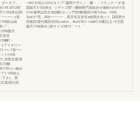
・ダータプ，.
••NO.51高さIZOOタイプ".薗間デザイノ・圃・・フラック一-す洛
9.201200
図鎗尺1/50(単位・).ザイズ関"~圃樹映門扉組合せ価格rizird11涜
/50(単位胴)
liTdr蓮華詰宣言3純欄Sセット門回l酎園田l川町Oll∞。IH82，
ー---;r冒..
3∞l￥"渇，000一一一一，星空笠豆皇笠a牧聞き包ツト【闘l置付
1'59国l山岨
匝船田l置付園田切伺u∞Inn，8ωIV361パ∞NO.52配弘之-寸注図
硬い"，
鑑尺1!50{単位-)扉サイズ0812「ート「
l直付鴎盤式
笠旦皇笠
'139醐1・
E二二コアイポリー
FすLーい1俗ー~
セットml高
Jt1_何面支援l直
四日川醐
'.例で司r.c~鍵め
1'1.100加え
い下さL、買
内陸豆電l置付田