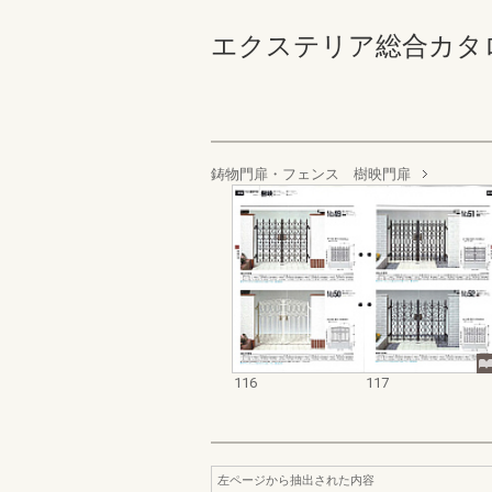
エクステリア総合カタログ_19
鋳物門扉・フェンス 樹映門扉
116
117
左ページから抽出された内容