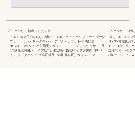
左ページから抽出された内容
右ページから抽出
アルミ鋳物門扉じ0えい樹映-ァィポリー・ダークプルー・ダータ
.高さ1000タ
プ，，，，;.-・ダータグY-:'-・プ'7タ・ホワ，ト-樹映門庸
No.35-寸逮図縮
NO.33.~12ωタイプ袋.薗岡デザイン・・・・プ，ック-寸洛，.-尺
+ー﹁ii宮﹂札﹂
1/50(単位剛)E・ザイズ0712•NO.3高~1250タイプ褒裏面伺ヂザ
ユホワイト-ダクプラ
イノ-ダークグリ-/•-寸埠図繍尺1/5喝(脇佳田)-.ザイズ0112，----，
欄).サイズ~'"」