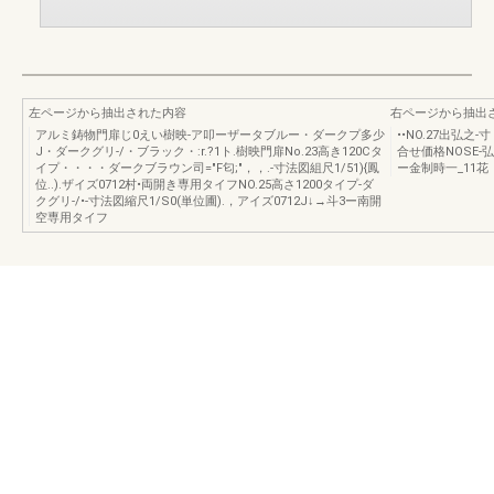
左ページから抽出された内容
右ページから抽出
アルミ鋳物門扉じ0えい樹映-ア叩ーザータブルー・ダークプ多少
••NO.27出弘之-
J・ダークグリ-/・ブラック・:r.?1ト.樹映門扉No.23高き120Cタ
合せ価格NOSE-弘
イプ・・・・ダークブラウン司="F匂;"，，.-寸法図組尺1/51){鳳
ー金制時一_11花
位..).ザイズ0712村•両開き専用タイフNO.25高さ1200タイプ-ダ
クグリ-/•-寸法図縮尺1/S0(単位圃).，アイズ0712J↓→斗3ー南開
空専用タイフ