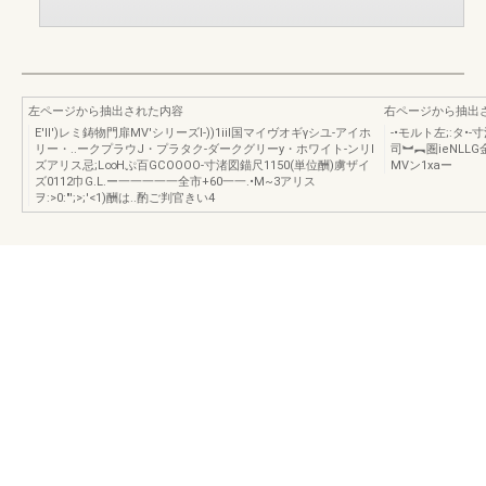
左ページから抽出された内容
右ページから抽出
E'll')レミ鋳物門扉MV'シリーズl-))1iil国マイヴオギγシユ-アイホ
-•モルト左;:タ•-
リー・..ークプラウJ・プラタク-ダークグリーy・ホワイト-ンリl
司︼︻圏ieNLLG
ズアリス忌;L∞Hぷ百GCOOOO-寸渚図錨尺1150(単位酬)虜ザイ
MVン1xaー
ズ0112巾G.L.ー一一一一一全市+60一一.•M~3アリス
ヲ:>0:"';>;'<1)酬は..酌ご判官きい4