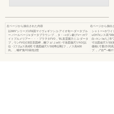
左ページから抽出された内容
右ページから抽出
以IMV'シリーズUf&国マイヴォギツシユ-アイオ旬ー-ダータプル
シャトー=ホワイト
ー.バールページs-ダータブラウン-プ.，タ・~νダン齢グνー.m'7
uOH7xンス高"00
イトプルメリアー・・・プラヲタFVO，'BL直霊園力ミユ-ダータ
白~hン:la/l_￨
プ，ウンFVG)CB匡歪図岬，醐フ:z/:J.a付.-寸洛図舗尺1/!tO(以
寸法図値尺1/50(単
位・}フヱμス高6関.寸漉図繍尺1/50(噂位剛)フ，ノス高600
価格L寸量(巾同高}
向。，輔8"曳F印刷包2窓
プ.，./"自""'~略t