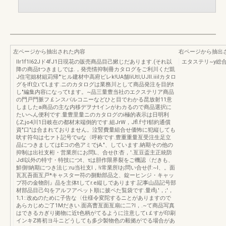
左ページから抽出された内容
右ページから抽出
IIr1f1l62Jド4fJ1日現花の販売商品目己鰍じだあります.(それ以
エタステリ~y総
降の商品tつきましでは.，発売情抑制冊カタログをご利川くだ凱
J住宅姐材組苅帰"'ヒル建材中高府ビレk!UA舗liUtl;UJII.iiilカタロ
グをlfI立ιてLます.ニのカタログは業務川として商品発注を目的t
し"編集内容になってtます。~品三量豊当社のエクステリア商品
の門戸門脈フ￡ンスバルコニーなどひと目でわかる昆放射11意
しましたa商品の主な内移デヲナtインがわカるので商品選択に
たいへん便利です.量豊里量ニのカタログのi極的表示は日明利
(;Z;jo4川1日岐在の都材末端倒的です.組JrW，Jfl.f寸I郁約通償
資"口"は合まれておりません。泣竪費量組合せ価怖に犯縦しても
吠す符勾は七ァト記号でuな〈呼称です.豊重重量亙受注生足立
品につきましてはEコの色アミでjA."、しています.納期その他の
抑制は出社支桁・営業所にお問L、合せ(t:杏，'.亙豆盃主正統防
Jdl以外の特寸・特技につt、τは胆作限界裂をご機認〈だきも、
鮮側!納期につき法じ:ru当社支I，!i常業所lお問い合せ(f:~l、。面
瓦瓦吾面互戸*キャスター符の捌動部品之、錠ーヒンジ・キャッ
プ符の金物剖』品を主体tしてr.e縦しであります.記事山品記号部
材部品目己勾をアルフアペット順に披ペた覧袋です.量iflj.'，;'，
1;1::改ぬのために子告な〈仕様令変陀するニとがありますので
あらカじめご了1Mだきい.面高曹亙面亙扇に二?I，.~て商品写真
はできるカぎり拠物に近t色柄がてるように注意してι￡すが印刷
インキZ将初ヨ斗ニどうしても多少製物色の毅拠がでる場合があ