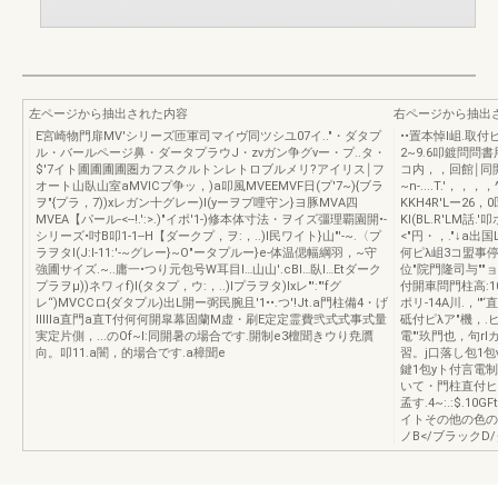
左ページから抽出された内容
右ページから抽出
E宮崎物門扉MV'シリーズ匝軍司マイヴ同ツシユ07イ.."・ダタプ
••置本悼I岨.取付
ル・バールページ鼻・ダータプラウJ・zνガン争グνー・プ..タ・
2~9.6叩鍍問問書
$'7イト圃圃圃圃圏カフスクルトンレトロブルメリ?アイリス￨フ
コ内，，回館￨同開島
オート山臥山室aMVlCプ争ッ，)a叩風MVEEMVF日(プ'7~){ブラ
~n-....T.'
ヲ"{プラ，7))xレガン十グレー)I(yーヲブ哩守ン}ヨ豚MVA四
KKH4R'Lー26，
MVEA【パール-<--!.':>.)"イポ'1-)修本体寸法・ヲイズ彊理覇園開•-
KI(BL.R'LM話
シリーズ•吋B叩1-1--H【ダークプ，ヲ:，..)I民ワイト}山"'-~.〈プ
<"円・，."↓a出
ラヲタI(J:I-11:'-~グレー}~O"ータプルー}e-体温偲幅綱羽，~守
何ピλ岨3コ盟事停l
強圃サイズ.~..庸一•つり元包号W耳目I…山山'.cBI…臥l…Etダーク
位"院門隆司与""ョ.
プラヲμ))ネワィf)I(タタプ，ウ:，..)Iプラヲタ)Ixレ"':"'fグ
付開車問門柱高:10
レ“)MVCCロ{ダタプル)出L開ー弼民腕且'1••.つ'!Jt.a門柱備4・げ
ポリ-14A川.，'"‘
llllla直門a直T付何何開皐幕固蘭M虚・刷E定定霊費弐式式事式量
砥付ピλア"機，.
実定片側，...のOf~l:同開暑の場合です.開制e3檀聞きウり尭贋
電"'玖門也，句rl
向。叩11.a闇，的場合です.a樟聞e
習。j口落し包1包γ
鍵1包yト付言電制
いて・門柱直付ヒ/
孟す.4~:.:$.1
イトその他の色の喝
ノB</ブラックD/