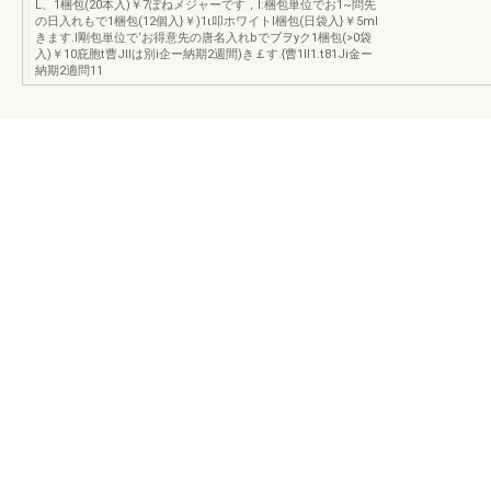
L、1梱包(20本入)￥7ぽねメジャーです，I:梱包単位でお1~問先
の日入れもで1梱包(12個入}￥)1ι叩ホワイトl梱包(日袋入}￥5ml
きます.l剛包単位で‘お得意先の唐名入れbでブヲyク1梱包(>0袋
入)￥10庇胞t曹JIIは別i企ー納期2週間)き￡す.{曹1II1.t81Ji金ー
納期2適問11