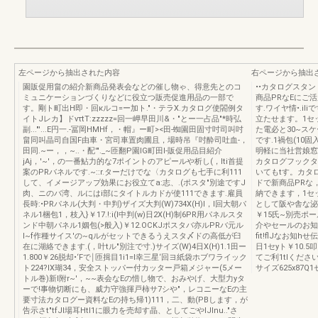
左ページから抽出された内容
右ページから抽出
園販促用畠の紹介新商品発表会などの催し物ゃ、得意先とのコ
••カタログスタ
ミュニケーションづくりなどに役立つ販売促進用品の一部で
商品PRなEにご
す。剛ト町出H即・回κルコ=ー加ト."・テラX.カタログ使閤例タ
す.ワイヤ情•.i
イトJレカ】ドvτtT:zzzzz=回一岬早田川&・"とー一占品"*時弘
立たせます。1セ
副..."'...E円一.-冨岡HMHf，・帽』ー町><田-蜘園田固寸吋司叫吋
た電必と30~ス
畠同叫晶司自国F由車・宮司車置肉圃且，場時吊『吋酔司吐血-，
です.1禍包(10
田同.~ー，，~..・配'"._~匝翻P園IG町田l-販促用品目紹介
明軽に当社営娘窓
jAj，'~'，の一番鮎力的な7ポイントのアピールや析し(，lti首提
カタログフックタ
案のPRバネルです.~::r.ターだけでな〈カタログも七手に利111
いてもtす。カタ
して、イメージアップ効果にお役立てa:志、.(ポスタ"別途ですJ
ドで新商品PRな，lこ
肉、ニのバ湾、ルにはi部にタイトルカドが使111できます.雇員
納できます，1セッ
長時:•PRパネル(大判・中判)ザイズ大判(W)734X(H)l，l回大朝パ
として阪や舎な泌出
ネル1梱包1，枝入}￥17.!:i(l中判(w)日2X(H)制6PR用パネルスタ
￥15氏~別売ポー
ンド中朝パネル1姻包(>般入)￥12.OCKJポスタバ亦ルPRバ元ル
介やセールのお知
I~f作種サイス'の~qルがセットできるうえスタ〆ドの高低が臼
fit!flJなお知
在に湖絡できます.(，叶tル"別注で寸.)サイズ(W)4日X(H)1.1田ー
日1セyト￥10.
1.800￥26脱却•‘Fで￨匝揖目1i1=l幸三星‘回ヨ紙袋ホブワライック
てご利1tIくだ
ト224?lX瑚34，安全ストッパー付カッター戸箱メジャー(5メー
サイズ625x87Q
トル巻)新l附r~'，~~表会なEの惜し物で、おみやげ、大型力yタ
ーで!事物切断にも、威力守強揮戸柿サ7シや"，レコニーなEの主
要寸法カタログー資料なEの持ち帰1)111，二、動(PBします，が
告示さt"tfJl場耳Htl1に眼力を売却す晶、としてごやIJInu.."さ