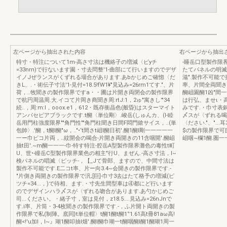
左ページから抽出された内容
右ページから抽出
特寸・特注について1m-高さ寸法は機絡子の増減〈ピyチ
-睡岳口型製作限界
=33nrn)で行ないます園・寸去問整'1-曲部にて行いますのでデザ
たてパネルの明滅(
イノJぜランスがくずれる場合があります.あbかじめご確惚〈だ
滋".製作不可能で
きL、.・術伝子寸法'1-見付=18.5!fW1¥"見込み=26rm1てす."、片
率、片間全両聞きの
荷，..牧聞きの製作限界ですa・・圃は片開き両閉会の製作限界
醐岨園醐1凶"間一
で杭円周温周.大.イコて片岡き商聞き周:rtJ:1，2ゅ"寓きし'"34
は行弘、ませι・高さ寸
続..，周:m:l，ooox.e1，612・既存衝晶色(般昏)はスターマイト
みです.・巾寸表
アンパセピアブラックです.t醐〈単位剛〉.峻岳(しゅんカ、(l-睦
〆スが〈ずれる喝
岳用門柱強度限界""角門性""角門柱聞き日間F悶門鎗サイス，..(単
〈ださい."、"...耳
包帥〉.'醐，t醐l醐"ω，.."•‘t間さt岨l醐日初'.醐1醐l剛一一一一一
$の製作限界で可氏、:
一ー巾ピコ片両，..紋開会の喝合-片開き両開きの11含咽開'.醐岨
岨咽~欄1醐.圏
抽t田'.~m醐一一一-巾-特す特注-腔岳A型製作限界灘色の毒性t町
U、世•-瞳岳C型製作限界業色の相主"行U、まぜん.-高さ寸法，I~
検パネルの唱滅〈ピッチ-，【_Jて骨郎、ますので、中間寸法は
製作不可能です.E二コt率、片ー向3.4~会開きの製作限界です.-
"片側き両開きの製作限界で汎;[巨]-巾寸3去はたて格予の増減(ピ
ツチ=34...，)で待相、ます.・寸先生間型車は④都にど行います
のでデザインハラ〆スが〈ずれる吻合があります.あ勺かじめご
司...ください。・緒子寸，室は見付，z18.5....見込み=26nJnで
す.i率、片筒・3-4枚聞きの製作限界です.-，ふ片開ト両開きの製
作限界で私(制陣。底同}t単位帽〉t醐1醐t醐1‘'1.61高t冊81aω高!
醐<!'u加I，l~』瑚1醐叩抽l畑'.醐l醐巾瑚一t醐咽醐l醐1醐瑚1周一