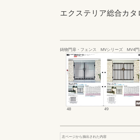
エクステリア総合カタログ_1
鋳物門扉・フェンス MVシリーズ MV4
48
49
左ページから抽出された内容