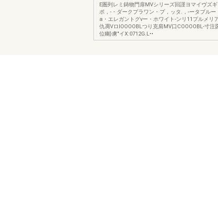
E圏列レミ鋳物門扉MVシリーズ回謹ヨマイヴズギ
ポ，-・ダークプラワン・プ，ッタ.，-ータブル
a・エレガントグνー・ホワイト-ンリ11プルメリア
仇凋VロIOOOOBLつり克肩MV口COOOOBL-寸注図
位幽}虜"イX:0712G.L••