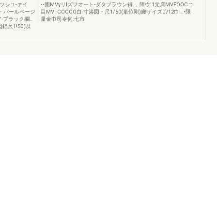
ツシユ-ァイ
••圃MVγリlズフオート-ダタプラウン得.，陣ウ'1元肩MVFOOCコ
ー・バールページ
目MVFCOOOO白-寸洛図・尺1/50(単位剛)廊ザイズ0712巾i..•限
-プラック欄..
量金巾司令伺:七市
錨尺1!50(以