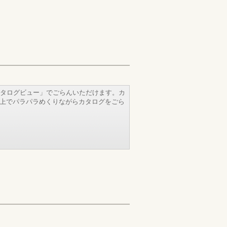
タログビュー」でごらんいただけます。カ
b上でパラパラめくりながらカタログをごら