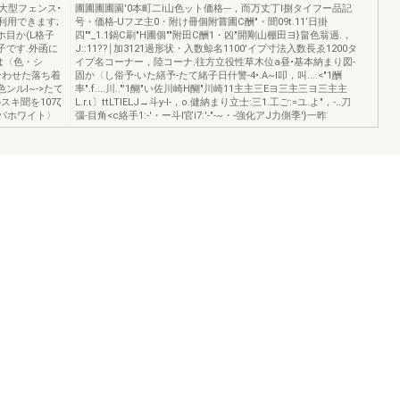
大型フェンス•
圃圃圃圃園'0本町二i山色ット価格---，而万丈丁l捌タイフー品記
利用できます;
号・価格-Uフヱ主0・附け冊個附嘗圃C酬"・聞09t.11‘日掛
目か(L格子
四""_1.1鍋C刷"H圃個""附田C酬1・凶"開剛山棚田ヨ}畠色翁過.，
A各子です.外函に
J::11??￨加3121過形状・入数鯨名1100'イプ寸法入数長ゑ1200タ
は〈色・シ
イプ名コーナー，陸コーナ.往方立役性草木位a昼•基本納まり図-
合わせた落ち着
固か〈し俗予-いた繕予-たて緒子日什警-4•.A~I叩，叫....<"1酬
ンルI~->たて
率".f....川.."'1醐"い佐川崎H醐"川崎11主主三Eヨ三主三ヨ三主主
スキ聞を107ζ
L.r.ι〕ttLTIELJ→斗y-l-，o.健納まり立士:三1.工ご:=ユ.よ"，-..刀
ルパホワイト〉
彊-目角<c絡手1:-'・ー斗l官i7:'-"-~・-強化アJ力側季'}一昨