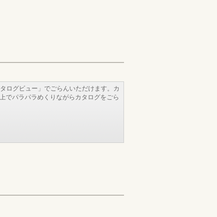
タログビュー」でごらんいただけます。カ
b上でパラパラめくりながらカタログをごら