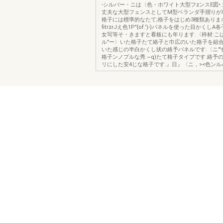
-シルバー・ニは〈色・ホワイト大型フzンスE図•.
丈夫な大型フェンスとしてM型ベランダ手摺りが
格子には標準的なたて;格子をはじめ3種類ありまホ
fitrzrJえ色1P"{of.')-)パネルを使った目かくし
女写等そ・きますと看板にも年ります.〈枠材:こ
ル"ー〉いた格子たて絡子と巾広のいた格子を組
いた感じの半白かくし状の絡予バネルです.〈ニ'"色
格子ンノプルな秀.~q)たて格子タイプです.絡予の
リにした安4じな格子です.』日』〈ニ，><色ン