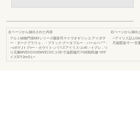
左ページから抽出された内容
右ページから抽出
アルミ鋳物門扉MVシリーズ園富司マイヴオギツシユ-アイポヲ
••アイリス記;LO
ー・ダークプラウョ，・ブラック-グータプルー・バールペ-".'"・
尺縮図洛寸•一言重量
~νポゲJトグνー・ホヴイト-ンリ1ズアイリス-エνtl:.--トグレ...つ
り元腕MVEOOOOEMVECOCコOE-寸溢図舗尺1!50(制民健-10ザ
イズ0712mO.L••