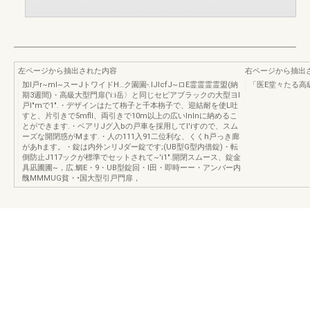
左ページから抽出された内容
右ページから抽出
加l戸r~mI~スーJトワイドH…ク園園-.lJlcfJ~ロE霊霊霊霊盟(納
「医E堂々たる高級
期3週間)・高級大型門扉('i:i岳〉と同じセピアブラックの大型ヨl
戸I"mで1".・デザインはたて栴子と千本栴子で、迎結耐を使L吐
すと、片引きで5mfll、両引きで10m以上の広いInlnに納めるこ
とができます.・ベアリJグ入bの戸車を採用してl'iすので、スム
ーズな開閉惑がMます.・人の111入91二位利な、くくh戸っき廊
があhます。・錠は内外ンリJダー錠です;(UB型G型内借錠)・転
倒防止J117ックが標準でセットされて~'i1".開閉スムース、錠金
具凪圃圃~，広.鯛E・9・UB型錠回・I田・即時ーー・アンバー内
醜MMMUG貧・•国大型引戸門扉，