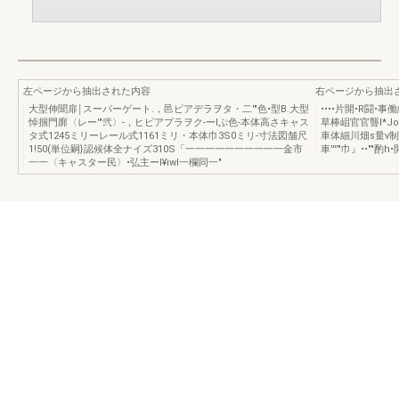
左ページから抽出された内容
右ページから抽出
大型伸聞扉￨スーパーゲート.，邑ピアデラヲタ・二'"色•型B.大型
••••片開•R闘•事働
悼掴門廓〈レー'"弐〉-，ヒピアプラヲク-ーlぷ色-本体高さキャス
草棒岨官官聾I*JoI.I
タ式1245ミリーレール式1161ミリ・本体巾3S0ミリ-寸法図舗尺
車体細川畑s量v制
1!50(単位嗣}認候体全ナイズ310S「一一一一一一一一一一金市
車''''"巾』••""酌h
一一〈キャスター民〉•弘主ーI¥iwI一欄同一"