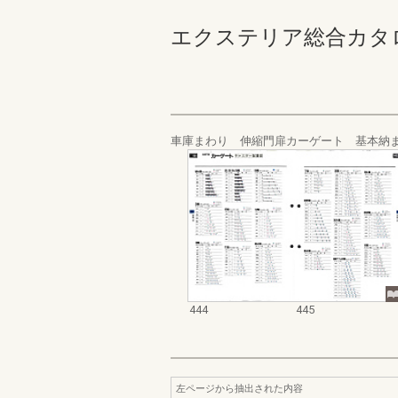
エクステリア総合カタログ_19
車庫まわり 伸縮門扉カーゲート 基本納
444
445
左ページから抽出された内容