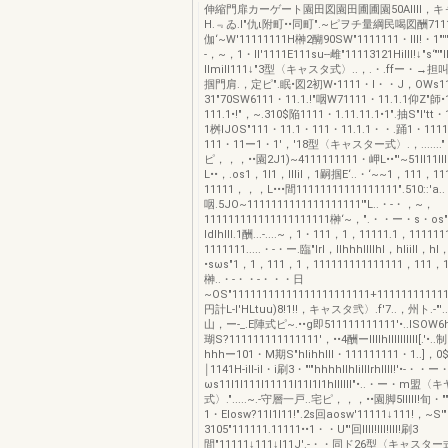
伸縮門扉カーゲート園田図園田圃圃園50AIIlI，
H.﹃ゐ.I"仇ι附町••同町".~ピヲチ量綱民喝図酬711
伽‘~W'11111111H榊2醐90SW"1111111・III!・1"''''"
-，~，1・ll'1111E111su--雌"11113121Hilll!↓"s‘"'"II
llmill111↓"3型〈キャスタ式〉..，.・.ffー・→
掴門肩.，定ピ".眠•図2初W•1111・l・・J，OWs1
31"70SW6111・11.1.!"咽W71111・11.1.1仰Z"師•
111.1•!"，~.310$陥1111・1.11.11.1•1".抽S"l'tt
1桝lJOS"111・11.1・111・11.1.1・・.踊1・111
111・11ー1・1'，'18型〈キャスター式〉.，......."
ピ，，，••園2J1)~4111111111・岬L••"'~51II11II
L••，.os1，1I1，lIlil，1嗣掴E‘..・‘~~1，111，1
11111，，，L•••間11111111111111111".510::'a..
咽.5JO~1111111111111111111'"L..・-・，~，
111111111111111111111榊‘~，".・・ー・s・os"1III
ldlhlll.1酬...-....~，1・111，1，11111.1，11111
1111111.....・-・ー.臨"Irl，llhhhllllhl，hliill，h
•sωs"1，1，111，1，111111111111111，111，1
榊..・-・・-・・・日
~OS"11111111111111111111111+1111111111
円計L-l'HLtuu)8!1!!，キャスタ弐〉.f'7..，州ト.-"'..
山，ー-_.E陣式ピ~.••g即511111111111'•..lSOW6hhll
瑚S?111111111111111'，••4酬ーIIlIhllllllllll[.'•..制S
hhhー101・M期S"hlihhlll・111111111・1..]，0$"hl
￨1141H-ill-il・i刷3・"'"hhhhllhlilllrhllll!'•-・・ー・
ωs11I1I111I11111I11I1I1hllllll"•..・ー・m盟
式〉.".....~.-守層一戸..宅ピ，，，••園脚5IIIII!旬・""
1・Elosw?11I1I11!".2s回aosw'11111↓111!，~S'"
3105"111111.11111••1・・U"'回IIII!III!III!刷3
間"11111↓111↓l11J'.-・・同ド26型〈キャス