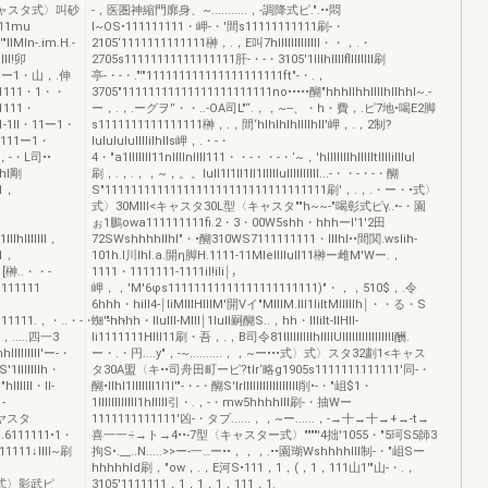
キャスタ式〉叫砂
-，医圏神縮門廓身、~...........，-調降式ピ.".••悶
11mu
I~OS•111111111・岬-・'間s11111111111刷-・
llMIn-.im.H.-
2105‘1111111111111榊，.，E叫7hlllllllllllll・・，.・
III!卯
2705s11111111111111111肝-・-・3105'1IIIhllllfllllllll刷
担叫ー1・山，.伸
亭-・-・."'"111111111111111111111ft"-・.，
1111・1・・
3705"11111111111111111111111no•••••醐"hhhllhhllllhllhhl~.-
1111・
ー，.，.ーグヲ'‘・・..-OA司L"“.，，~--、・h・費，.ピ7地•喝E2脚
・1-1ll・11ー1・
s1111111111111111榊，.，間‘hlhlhlhlIllhll'岬，.，2制?
1111ー1・
lululululllIilhlls岬，.・-・
，-・L司••
4・"a1IIIIIII11nllllnllll111・・-・・-・‘~，'hlllllllhllllltllllilllul
Ihl剛
刷，.，.，，~，。。lull1l1ll1ll1lllllulllIllllll...-・・-・-・醐
11，
S"1111111111111111111111111111111111刷'，.，.・ー・•式〉
式〉30MIII<キャスタ30L型〈キャスタ""h~~-"喝彰式ピγ..•-・園
ぉ1鵬owa111111111fi.2・3・00W5shh・hhhーI'1'2田
hlllllll，
72SWshhhhllhl"・•醐310WS7111111111・IIlhl••間関.wslih-
11，
101h.l川lhl.a.開η脚H.1111-11MIellllull11榊ー雌M'Wー.，
l，[榊..・・-
1111・1111111-1111il!ili￨，
111111
岬，，'M'6φs11111111111111111111111)"・，，510$，.令
6hhh・hill4-￨liMIllHIllM'開Vイ"MIllM.Ill1liltMIllllh￨・・る・S
1111111.，・..・-・・-・-・
蜘'"hhhh・llulll-MIll￨1lull嗣醐S..，hh・lllilt-llHIl-
，.....四一3
li1111111HIll11刷・吾，.，B司令81IIIIIIIIIhllllUIIIIIIIIIIIIIIII酬.
lllllll'ー-・
ー・.・円....y"，-~..........，，~ー•••式〉式〉スタ32劃1<キャス
'1IIIIIIIh・
タ30A盟〈キ••司舟田町ーピ?tlr‘略g1905s1111111111111'同-・
lllll・ll-
醐•Ilhl1lllllll1l1l'"-・-・醐S'Irlllllllllllllllll削•-・"岨$1・
-
1IIIIIIIIIIII1hlllll引・.，-・mw5hhhhlll刷-・抽Wー
〈キヤスタ
1111111111111'凶-・タプ......，，~ー......，-→十→十→+→-t→
.6111111•1・
喜一一÷→ト→4••-7型〈キャスター式〉""""'4拙'1055・"5珂S5師3
11111↓IIII~刷
拘S•.__..N.....>>ー-一…ー••，，，.••園瑚Wshhhhlll制-・"岨Sー
hhhhhld刷，"ow，.，E河S•111，1，(，1，111山1'"山-・.，
ター式〉影武ピ
3105'1111111，1，1，1，111，1.