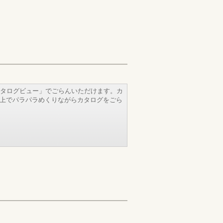
タログビュー」でごらんいただけます。カ
b上でパラパラめくりながらカタログをごら