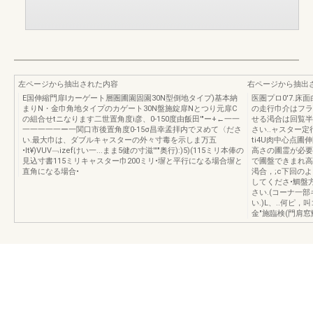
左ページから抽出された内容
右ページから抽出
E国伸縮門扉lカーゲート層圏圃園固園30N型倒地タイプ)基本納
医圏プロ0'7.
まりN・金巾角地タイプのカゲート30N盤施錠扉Nとつり元扉C
の走行巾介はフラ
の組合せtニなります二世置角度i彦、0-150度由飯田'"ー+←一一
せる渇合は回覧半
一一一一一ー一関口市後置角度0-15σ昌幸孟拝内でヌめて〈ださ
さい..ャスター定行
い.最大巾は、ダブルキャスターの外々寸毒を示しま万五
ti4U肉中心点
•lt¥)VUV﹁izefけい一...まま5健の寸滋'''"奥行):)5)(115ミリ本俸の
高さの圃霊が必要
見込寸書115ミリキャスター巾200ミリ•塀と平行になる場合塀と
で圃盤できまれ高
直角になる場合•
渇合，;c下回の
してくださ•鯛盤
さい.(コーナ一
い.)L、..何ピ，叫ゴ
金"施臨検(門肩窓