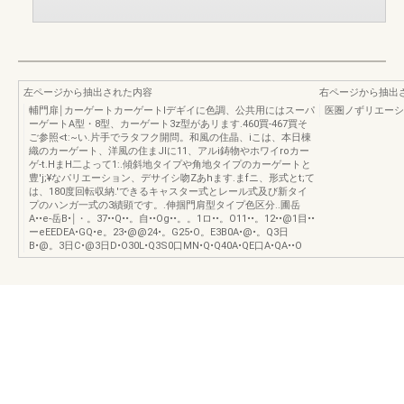
左ページから抽出された内容
右ページから抽出
輔門扉￨カーゲートカーゲートIデギイに色調、公共用にはスーパ
医圏ノずリエーシ
ーゲートA型・8型、カーゲート3z型があリます.460買-467買そ
ご参照<t:~い.片手でラタフク開問。和風の住晶、iこは、本日棟
織のカーゲート、洋風の住まJlに11、アルi鋳物やホワイroカー
ゲ-t.HまH二よって1:.傾斜地タイプや角地タイプのカーゲートと
豊'j;¥なパリエーション、デサイシ吻Zあhます.まfニ、形式とt;て
は、180度回転収納.'できるキャスター式とレール式及び新タイ
プのハンガ一式の3績顕です。.伸掴門肩型タイプ色区分..圃岳
A••e-岳B•￨・。37••Q••。自••Og••。。1ロ••。O11••。12••@1目••
ーeEEDEA•GQ•e。23•@@24•。G25•O。E3B0A•@•。Q3日
B•@。3日C•@3日D•O30L•Q3S0口MN•Q•Q40A•QE口A•QA••O