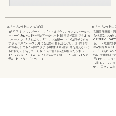
左ページから抽出された内容
右ページから抽出
E週明屋根￨ア→レポート.mt;l-fト・訂以色フ。ラスαのアールポ
官圃圃圏圃圏・園
ート•••-1lJudw出19iw円除アールポート2却川迎悼部射ですLiliW
も•名隊2，スq周
スへースの大ききに合せ、2フJ、ン辿醐ι6スパン辿陳ができま
CR22RRVm50
す.また車庫スヘース以外にも辿悼部材を組合ぜし、瞳b廊下専
る;f:t"ト時主
の通路としてもご利川できまt.抑本体価幡•綱酒."舗を越えないう
屋a"梱包数合2オ
ちに官釘ろし告して〈ださい.名••包肉容2盈適穂周たる木.ヲ
イプ，>内(;I;W
ト"スバン周}.‘*.~ぇWD方ヲ<⑥標本押え伺~.....'l'..u轟令γト!2霊
特5~寸叶開6お
温ø:lllf::~'"包ッH‘スバ:.-....)
長s1免じ二口:;;::
し日.6スノマンタイ
64，-'目立J1ιz