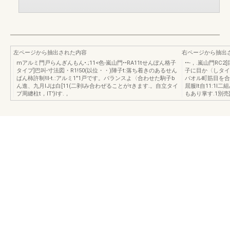
左ページから抽出された内容
右ページから抽出
mアルミ門戸らんぎんもん•.;11<色-嵐山門••RA11tせんぽん格子
••-，.嵐山門RC2
タイプ]巴叫-寸法図・R1!50(以位・・)陣子t:落ち着きのあるせん
子に目か〈しタイ
ばん柿許制!Il-t.:アルミ1"1戸です。バランスよ〈合わせた駒子b
バオル町筋目を合
ん進、九月lJは白[11(二剥lみ合わぜることがτきます.。自立タイ
屈服It自11:1
プ周纏柱t，IT'}lす.，
もあり掌す.1別売