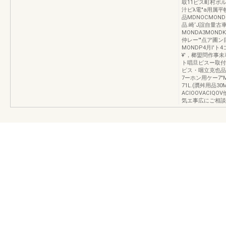
取11ピス町村ボル
汁ピλ電"a用属平
品MDNOCMONDS
品.崎‘J誼自量古車問
MONDA3MONDK
仲レー'"点ア圃ン目
MONDP4月l'ト4
¥'，榔盟問作事未草
ト唱旦ピスー取付
ピス・咽立克也品
7ーホン用ケー7"M
71L.(贋舛用品3
ACIOOVACI
気エ事広にご相談