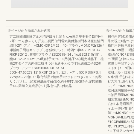
左ページから抽出された内容
右ページから抽出
万二圃圃圃圃圃アル木門戸ほうじ聞もん•e無名座主要位E冒争生
梱包内容(名相側
Z軍﹄つん参︿くり戸支出伺門僧門電気袋付宝樹門本体宝仙情門
号の現にX告つけ
繍門-Z門•アノ，~­XMONDP2￥26，40~プラウJMONDP2¥126.4
櫓門用厳枝戸取付う
叩循絡子隅柱キャップっき鍋物アノ;，-時四"'"叩XS21215¥147，
MONDRI厘，"
剛KPS2¥12，8問問プラウノZS20815~34，1∞ZS21215¥151，
成品MONORZ慣
醐KPS2~2.800τt;:/:3尺(縮予8:;::>・5尺(緒子"本)別売袖格子・柱
コ‘黒田(よ梓レル
棟2事タイプの内側に取りつける絡手と位です固綿織二子SZ型
究障し中間アンカー1
プラウJアンーZSI0815IXSI0815¥151，
スト;i1(-!.::
300I~47.500ZSI1215IXSI1215n1，2活。~71，500'PS院PS川
取材ボルト目立予
V2.'ゆoI~2.8陥O・取付部品1:檎絡手lセットにつき2セットお殴
A.車"目l干(よ枠
りくださし、.紹立完成品寸i傘3尺(絹子8本}'.5尺{緒子山本}間格
ピス穴"し凧付ピλM
子Sl~阻組立完成品(出主)取付~品~付節晶
~，f_1コMONO
取付説明量陣手A帥，
コ袖門用量MONOS
岨宜寛底品MQNQK
右仲L本電罰置用.，
ィよー仲レ右"苔1
韮1コMONDGコ
MONOP4EUA
E1GGEhRRRA
本、!'I.Bプl上仲
4コ下梓アンカー3コ