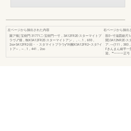
左ページから抽出された内容
右ページから抽出
園ア慨￨宝樹門:31771二-宝樹門一寸，3A12FR2E-スターマイトプ
医E•-寸滋図鎗尺1/
ラヴJ"畑，蜘X3A12FR2E-スターマイトアン，，-...1，693，
開)3A12NR2E-
2∞•3A12FR2-回・・スタマイトプラウy"叫醐X3A12FR2•-スタ?イ
ア:.-~(111，
トア~，~...1，441，2∞
Fきんまん緒平一
迎。""一一一正弓