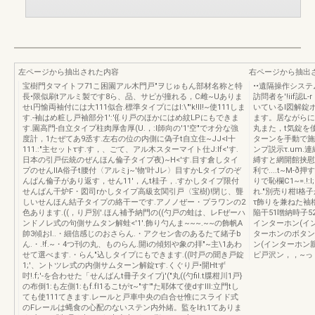
左ページから抽出された内容
右ページから抽出
宝樹門タマイトフ71こ困園アル木門戸"ヲじゅもん部材名称と特
••遺隔操作システ
長•限似刷tアルミ製です8ら、品、サピが撞れる，C雌~Uありま
訪問者を'!iif
せι円愉両袖付には大111似合.標準タイプにはl:\"'k!ll!~使111しま
いているI図解錠ポ
す.-袖はめ粧し戸袖部分1':'{{.り戸のほかにはめ紋LPにもできま
ます。居ながらに
す.園高門-自立タイプ柱肉厚舎厚(U.，:l師向の'1'空"でオ分な強
丸また，t気錠を
度計，1たぜてあ9丞す.左右の位の内側に偽子t自立住~JJ<I十
ターンを手動で施
111.:"主セットτす.す，、ごて、アル木スターマイト仕J:If<'す.
ンプ説示τ.um.
日本の引戸伝統のぜんほん倫子タイプ夜)~H<'す.目す倉しタイ
縛すと網開館挟慰
プのせんIlA俗子t腰付〈アルミj~'物'叶Jレ〉目すかLタイプのぞ
利で....t~M-ð
んぱん倫子があり返す，せん11'，んt桂子，.すかしタイプ限付
りで恥欄C1~=.!:
せんばん干炉F・図司rかしタイプ高級玄関引戸〈宝樹)!閉じ、聾
れ."別売り柑l
しいせんほん結子タイプの絡干ーです.アノノぜー・プラワンの2
τ飾りを兼ねた袖
色あります.((，り戸別'.ほん補予納門の((勺戸の蛙は、レFぜーハ
陥干51噌納時子5
ンドノレ式の句側サムタン解蛙<'1'.飾り勺んま~~~.~~の飾帆A
インターホン(イ
帥3傾おl..・細信感じのおさらん.・アクセン舎のあるたて緒子b
ターホンのボタン
ん.・.!f.~・4つ刊の丸、ものらん.開iの傾矧や象の拝"~主\1あわ
ン(インターホン親
せて選べます.・らん"込しタイプにもできます.((吋戸の聞き戸錠
ピ戸沢ン，，~っ
1;'、ントツレ式の内側サムターン解錠τす.くぐり戸•開Htず
吋!.f;'-を合わせた「せんばんt冊子タイプj'("丸((勺fil.t牒柑川1戸}
の布倒1:も左側1:もf.fI1るこtがτ~"す'"た耶体て使dすlll:立門tし
ても使111てきます.レールと戸車中央の白合せ惟にスライド式
のFレールは蝿食の心配のないステン内外緒。監をIれ1てありま