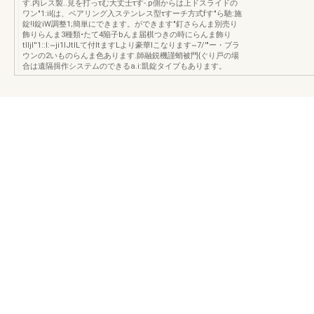
す.内レス製..見を打っτむ大丈士τす-.p側からは上ドスライドの
ワン"1:il{は、ベアリング入ステンレス型τすーチ方式fす"ら馳:施
錠!I錠iW調整1;簡単にできます。ができます"釘さらんま別売り
飾りらんま3種類•たて4陥子bんま届棋つきの時にらんま飾り
tIIjl''1::I:~ji1lJtILて付ItますLより豪華lこなります~7/'"ー・ブラ
ウンの2いものらんま色あります.師融鋭機謹蛸被門{ぐり戸の場
合は遺隔揖作システムのできるa.i:凱錠タイプもあります。