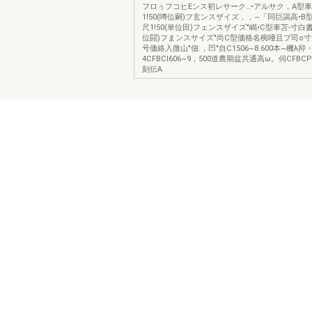
フロぅフコヒEンス初レサーク…•アルサク，A型車
1!50(噂位嗣)フ玄ンスザイズ，，~「同巨謁高•B
尺1!50(単位田)フェンスザイズ"嶋•C型車苫-寸白書
位闘)フまンスサイズ"尚C型価格名椀唖且プ司o寸量
号価絡入微山"佃.，凹"自C1506~8.600本~機λ抑
4CFBCI606~9，500道農期盆共通高ω。伺CFBCP
刻伝A