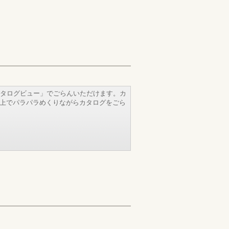
タログビュー」でごらんいただけます。カ
b上でパラパラめくりながらカタログをごら