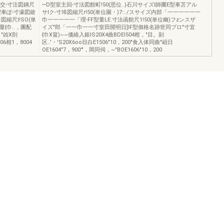
交-寸注図鏑尺
••D型室主回-寸法図館町!50(思位..)石川サイズl師圃E型車苫アル
型車ぽ-寸濠図鎗
サlク-寸埠図縮尺r!50(単位園・)7::./スサイズ内部「一一一一一一
図縮尺I!SO(単
巾一一一一一「理-FF型量LE.寸法函館尺1!50(単位幽)フzンスザ
{巾..，圃配
イズ"郎「一一巾一一寸室田開明日]lF型個格名跡世同プロ"寸宜
・"凶X剖
{巾X畠)~~価絡入銀IS20X4曲BDEI504柑，"目。刻
06相1，8004
区..'・'S20X6oo目白E1506"10，200"食入体同曲"岨日
OE1604"7，900'"，岡同伺，~"BOE1606"10，200