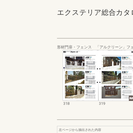
エクステリア総合カタログ_19
形材門扉・フェンス 「アルクリーン」フ
318
319
左ページから抽出された内容