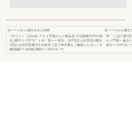
左ページから抽出された内容
右ページから抽出
•-ホワイト・訂以色--アルミ門肩がらり寝込忌-寸法図鑑尺I!SO(単
司'「しぼり護1型Z
位-)調ザイズ0112「トIQ『旨ーー耳目-，叫T市(EJJtL宮丸)•陽光
ルミ門扉•~倉山一~
1型お;LV交巴匡唇王E-生産完了品で90主庫をご確認ください.•-寸
扉サイズ0712しー仲必
建国繍尺1/50(単位帽)nイズ0112---"寸