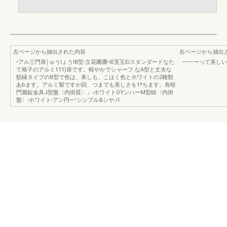
左ページから抽出された内容
右ページから抽出
•アル三門扉￨ゅうIょうlB型:立花圃圃•lE亙互Eiスタンダードなた
一一ーって美しい
て格子のアルミ111)扉です。軽やかでシャーフ.なA型と丈夫な
額縁タイプのB型で色は、美しも、こはく色とホワイトの2種類
あbます。アルミ製ですか回、つまでも美しさを1*ちます。有暗
門麗錠金具J型盤〈内掛質〉」-ホワイトOYンハーM型睦〈内掛
盤〉-ホワイト-アン円一'シンプル&シヤ-/I