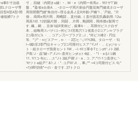
a事E-寸治函
寸，.回鍵〈内聞きu鍵〉•，M・e《内聞ー有馬o，951ザT‘銅
恥凋ELクローザ専
盤，'"盈省a台座A..，•タローザ周片刷会円盤花角門健戎タローザ
型目型A型A型•間
周筒聞塵門縫"角信付~理る金具J:足R外観•戸幽'1，‘戸姐。"片
本修狙鱒7トク
側，.両岡e周片岡，周蝿闘，.直付鍋..ミ直付面宏氏轟刷用.:12ω
周高1叩.:12切賜片開，.同闘，.片岡，剛調関，岡痔傑ε製周で
す..楓，嗣.，.京体1組R実例ビ，銀事6・，.耳障付ピスク白ザ
本.，組晦周スパナiコ~何ビスt宮島穴1コ省直小2コアンn-プラグ
2コ取付ピλ.・.，コアン刀ープラグ2::;J，"何ピス峰2・円位
等、"プ"・nピスアー，n-・・2芯ヒ:'-;;1!?t2鴎。タローザ.・匂
I~I鑑t呈2苓門位キャップ2コ司限付ヒスア:"-fJ-f・，.ヒyジセッ
ト・組タローザ箇座セント1M，~I.-tllコ軍令Tヒシytt':Jト2婦、
戸島'J・晶"鍵~7':;fJ-l~直何ヒンyt:γト4組，・"1・aるlコ鋼
11..1l1コ-旬ヒ;，;;t:"Jト2組戸掴'J・a，コ..ア;"11-1コ直併ヒ:'-
'lt!ツトa組戸.".&1:J.・"..コ戸III'JI..，事;;"'''.>4コ司限付ピス.勾."
<1)0即切情"ーの・舎です..27トクロ