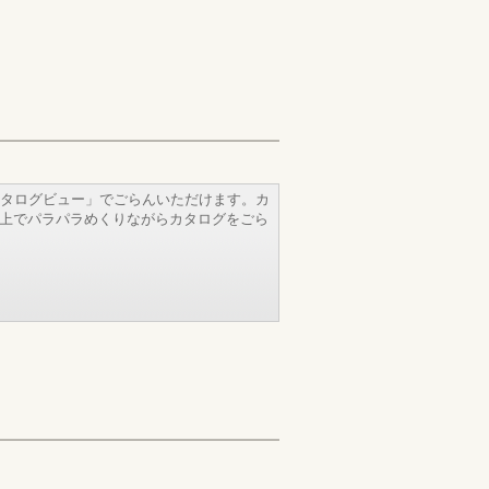
タログビュー」でごらんいただけます。カ
b上でパラパラめくりながらカタログをごら