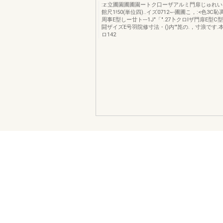
:z:立圃園圃圃園ートク口ーザアルミ門扉じゅれい•
館尺1!50(単位四)..イズ0712~-圃圃こ，:<色3C
周事E型しー廿ト---1J"「".27卜クロlザ門扉E型C
闘ザイズE号羽院修寸法・()内'"箆の.，寸浪です.
ロ142