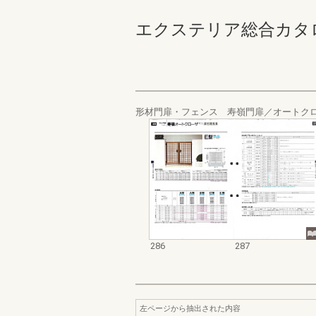
エクステリア総合カタログ_19
形材門扉・フェンス 寿嶺門扉／オートク
286
287
左ページから抽出された内容