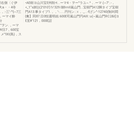
酎右側〈ぐ伊
•AE樹ヨ山川宝E州削•t...ーマ4・ヲー"ラユ~.^，.ーマ.(~7':.-，
{高"大a・・4寺
<_1“s帥))(2'010‘}1i'329.0帥rnll嵐山門...宝樹門A12脚タイプ宝樹
:-三'-"'{~7三
門A13.事タイプ1.，，'-......円刊ン.::r.，._...-fげン"-12740(制叫悶
岨.，ーマイ酔
{禽】同87.日0恒週明凶.600E司嵐山門円AllI::u(~嵐山門RC2&l[ヨ
.分
E亙¥'121，000E詔
ヲ"ヲン.，ーマ
司W日7，600宝
巾】メ"IXI(島)，ス