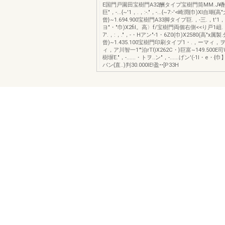
E国門戸園田宝樹門A32酬タイプ宝樹門筒MM.J¥
巨"，-...{~'1，.，:-."，-...{~7:-'<崎潤{巾)Xl自瑚
曾}~1.694.900宝樹門A33脚タイプ巨.，-三.，t'1，.，
ヨ"・"巾)X2fil。高〉f/宝樹門両個右側<<り戸1
7'.，:，."，-・Hアン"-1・6Z0(巾)X2580(高"x属製
曾)~1.435.100宝樹門印刷タイプ1・.，ーマィ，
ィ，ア川智一1'"泊rTl)X262C・}巨富~149.500E
樹塀E."，-......・トヲ..ン"，-......げン'(-1I・e・{
パン{直..)判30.000IE!盈••[P33H