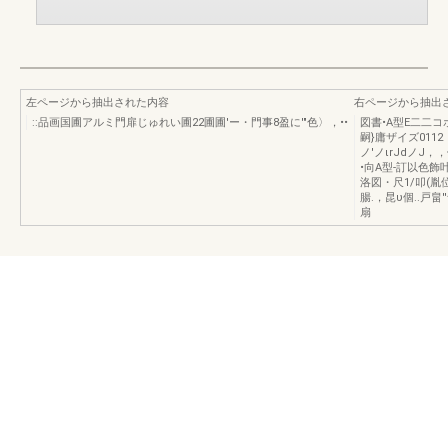
左ページから抽出された内容
右ページから抽出
::品画国圃アルミ門扉じゅれい圃22圃圃'ー・門事8盈に'"色〉，••
図書•A型E二二コ
嗣}庸ザイズ0112
ノ'ノιrJdノJ，，
•向A型-訂以色飾叶
洛図・尺1/叩(胤位
腸.，昆υ個..戸畠'
扇