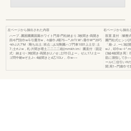
左ページから抽出された内容
右ページから抽出
ハープ…圃困圃圃固園ホワイト門扉-門柱納まり.3枚聞き-両開き
医置.直付〈鯛整式
四ヰ門別巾w斗引鷹市w，-h腸巾J咽7S~-"'JlrTI:W'↓冊巾W''"20巧
圃門柱式ヒンジ{
•khJJ!;7'M〈剛ち出土::班点::;;jL5(剛圃ハプ門車1001上土廿::土
「扇-.J...ーi.3
7:;士rtJ:w，札-片聞き哩土二二二二砲(mmkh:im〉圃直付〈固定
wJ，叩巾w.--l-
式〉納まり•.3牧聞き-両開きLlノせ:;土f巾日よー」ゼ;i;;17J:士ー
(3綾4枚聞き周
ゴ問中耐wぞ土J~.4綾聞きとd乙1OLr，.巾w~~
筋に溜指して(t~~ぃ
ールt二信引いH
聞.周1~門廊巾寸