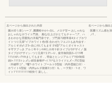
左ページから抽出された内容
右ページから抽出
園ホ叩う扉￨ハーブ…圃圃軽やかI~白L、メロデ甘ー.おしゃれな
医圃リズム感を演
おしゃれなホワイト門扉。.舶な仕上げがとてもチャ-~:";7'、ハ
ノf，
きわやかな雰囲気の洋風門扉です。プ門扉72標準扉4タイプホワ
イトつり元扉"イプホワイト色t形.合わぜたフエJスもあ句会す.-
アルミギポγ1.2'3~自に付Lてもます.5'6型"アルミダイキャスト
キ守ヲプっき.アルミ年十シhWたホ何十針タイプが3ヂザイノ.阪
タイプがiデザイシ.-つリ元肩1'2.3'\~U，俊市御則肌5~C11噂
111の6!\~f't!ltましてもます..，明金とヒンジアルミ1"1怯t制収
凶t>.1113トレ〆レ絹笹倉喰IP~I:.'I\*るスライドヒ〆~.円C型錠
〈外鍵即コ"，?饗?-ホワイト.プールトD型錠〈内外霞鎚口付〉-
ホワイトG型錠〈内外μルダ彼鍾3コ付〉IL.，ーヲ気1・1-オ、ワ
イト1'111111111軽快て:楽しし、