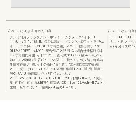
左ページから抽出された内容
右ページから抽出
アルミ門扉フラックアンドホワイト-プ.タタ・ホηイト-J1.，
•l，l，lJ111111.
ìllnvUllle凶'''，1磁:.II.~仮説法読む・ブフク‘Yホ&ワイトア型•...
型.，・肩つり元.亡
引，..E二コ抑イトGHGHC-寸埠図鎗尺ν5O{・e虚聞}肩ザイズ
回)I草分イズ0112し
0112•AOREER︺aMGFr;安否燭VR凶話円LG♀組合せ冊格呼掠本
4・寸埠圃同片開..ット市'‘門，..置付式01127∞1醐y64.8岨V49，
印加0812醐i醐V伺.吾叩'f52.7凶関""。1捌Y12，7伺V舗，軒崎時.
事情寸通園3担問..ットの高円."置付固定"薗何圃聾式関"醐l醐
V110.6伺.，(8.4001¥1157，200凶"醐l'醐川J.2OOI川'.醐￨川書，
醐OI!RAI'UIi幡商関，包ツP門位式.，ねて
V110.0αV93.800¥'117，4001¥1101，200Vお鰍V10~ω。a倹闘..
ヲ+丙E冨「画面面:t:ltl直付綱霊式-lZS，1∞I"'92.9∞In<II.7ω立主
主出よ旦9.71)(リ."・6醐帽τ=<E会の+“~1ち，