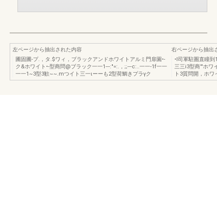
左ページから抽出された内容
右ページから抽出
圃固圃-プ.，タ.$ワィ，ブラックアンドホワイトアルミ門扉園•-
•I司軍駐圏直瞳到
ク&ホワイト•-型商問@ブラック一一1---:"=:.，;;---c:..一一-1f一一
三三i3型商'"ホ
一一1~3型3歓~~.mつイト三一ιーーも2型荷鯛きプラγク
ト3質問開，ホワ