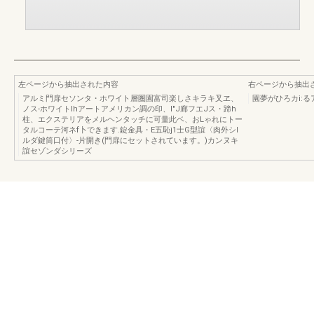
左ページから抽出された内容
右ページから抽出
アルミ門扉セソンタ・ホワイト層圏園富司楽しさキラキ叉ヱ、
園夢がひろカi:る
ノス-ホワイトlhアートアメリカン調の印、I"J廊フエJス・蹄h
柱、エクステリアをメルヘンタッチに可量此ベ、おLゃれにトー
タルコーテ河ネf卜できます.錠金具・E五恥j1士G型誼〈肉外シI
ルダ鍵筒口付〉-片開き(門扉にセットされています。)カンヌキ
誼セゾンダシリーズ