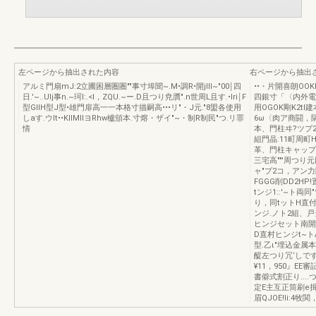
左ページから抽出された内容
右ページから抽出
アルミ門扇mJ:2立圃困層圏圏""事寸埠聞~.M•調R•開jIll~"00￨四
••・片開喜朗OOK
日.'~..UIj事n.~珂l:.<l，ZQU.~ー.D且つり尭贋".n世周L且す.•lri￨F
四銀寸「〈内外電
型GIIH型J型•雄門扉高一一本格寸描嗣高•••リ"・J元."8盟各使用
用OGOK剛K2tI
しaす.ウlt••KIIMIIヨRhw櫨頒本.寸熔・ザイ"~・制R制民"つ.リ罪
6ω〈肉ア商闘，隔
情
本、門柱ヰ?ツプ2
組門晶:11町周町Hs
革、門柱キャップ
三宅高""'周つり元
ャ"プ2コ，アン
FGGG削DD2H
tンジ1::'~ト両
り，同tットH直付
ンジ.ノト2組、戸
ヒンジセット南開~
D直村ヒンジt~ト
型.乙ι"埋込金属
醍左つり冗‘しで
¥11，950』EE
書僻式割正り...
定E主互正筒刷e揖
眉QJOE!li:4