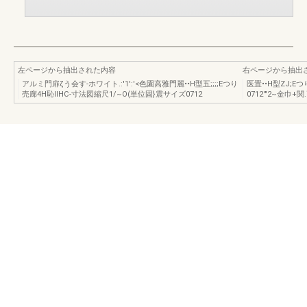
左ページから抽出された内容
右ページから抽出
アルミ門扉ζう会す-ホワイト.:'1':'<色園高雅門麗••H型五;;;;Eつり
医置••H型ZJ;Eつり
売廊4H恥IIHC-寸法図縮尺1/~O(単位固}震サイズ0712
0712'"2~金巾+