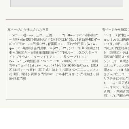
左ページから抽出された内容
右ページから抽出
••∞ゴー↓沼﹂=w一三巾一三贋一一一門一tlo﹁刊wdm州閣制門
hh円..，刈l門桂.~
+也問+w(mER門4島町信組司E主刊叫工lr132uJS玄仙恒-RE国"ー
ゅωけ∞l九回l加醐l醐
叩ゴゴ芋lz﹂いL門腸巾W，j)'国岡コム。工lヤ金円贋巾(w.+w，
t・¥6I，5l日.1
φw.，φ".4紋聞き会内属巾，w.φW，+W，)+7・コE8.3彼聞き門.
'"駒山町内主時期
巾w..3枚聞き一回8圃圏圃圃固園w巾'門司おー".，G.C-スターマ
付〈調整式〉納まり
イトプラウJ・，ターマイトアン，，-.見ターマ4トエン
両院8片岡開.3・
v==「~r‘-l_Z殉恒国画E"∞Jt:ニ:!:::!!;J21町四}:'x二二二二二回川
ンジ〔片・商聞き周
市中a巾w.-.l1門.rtJ:(w，+w，)+4&-U75(100104恥Rhun、以EJ
土?:;士71;:士お但G
乙:Lt::!?dmm-直付〈固定式〉納まり-片聞きrC=二二ニコa{止ょ:
聞き//，，/Ili--
札"剛日-両開き-両開き門慣巾w，アル本門扉ぜLが-門柱納まり掛
き〆~//亡三コ口"
園-静雅門麗
A"スチルにそ匝勺
¥、、-.J・固定式
い，すので、鉄筋に
き周〕・内聞き防F•
用〕~/)..門扉