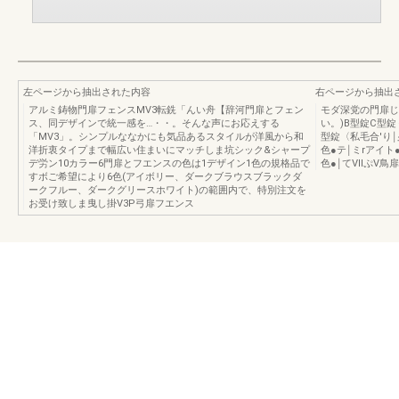
左ページから抽出された内容
右ページから抽出
アルミ鋳物門扉フェンスMV3転銑「んい舟【辞河門扉とフェン
モダ深党の門扉じ
ス、同デザインで統一感を…・・。そんな声にお応えする
い。)B型錠C型錠
「MV3」。シンプルななかにも気品あるスタイルが洋風から和
型錠〈私毛合'り￨
洋折衷タイプまで幅広い住まいにマッチしま坑シック&シャープ
色●テ￨ミrアイト
デ労ン10カラー6門扉とフエンスの色は1デザイン1色の規格品で
色●￨てⅦぷV鳥
すボご希望により6色(アイボリー、ダークブラウスブラックダ
ークフルー、ダークグリースホワイト)の範囲内で、特別注文を
お受け致しま曳し掛V3P弓扉フエンス