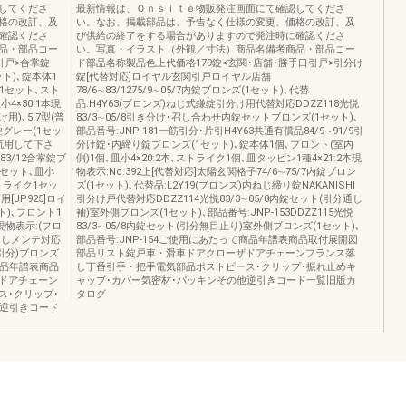
してくださ
最新情報は、Ｏｎｓｉｔｅ物販発注画面にて確認してくださ
格の改訂、及
い。なお、掲載部品は、予告なく仕様の変更、価格の改訂、及
確認くださ
び供給の終了をする場合がありますので発注時に確認くださ
品・部品コー
い。写真・イラスト（外観／寸法）商品名備考商品・部品コー
引戸>合掌錠
ド部品名称製品色上代価格179錠<玄関･店舗･勝手口引戸>引分け
セット)､錠本体1
錠[代替対応]ロイヤル玄関引戸ロイヤル店舗
)1セット､スト
78/6∼83/1275/9∼05/7内錠ブロンズ(1セット)､代替
4×30:1本現
品:H4Y63(ブロンズ)ねじ式鎌錠引分け用代替対応DDZZ118光悦
け用)､5.7型(普
83/3∼05/8引き分け･召し合わせ内錠セットブロンズ(1セット)､
掌錠グレー(1セッ
部品番号:JNP-181一筋引分･片引H4Y63共通有償品84/9∼91/9引
を流用して下さ
分け錠･内締り錠ブロンズ(1セット)､錠本体1個､フロント(室内
83/12合掌錠ブ
側)1個､皿小4×20:2本､ストライク1個､皿タッピン1種4×21:2本現
1セット､皿小
物表示:No.392上[代替対応]太陽玄関格子74/6∼75/7内錠ブロン
ストライク1セッ
ズ(1セット)､代替品:L2Y19(ブロンズ)内ねじ締り錠NAKANISHI
[JP925]ロイ
引分け戸代替対応DDZZ114光悦83/3∼05/8内錠セット(引分通し
ト)､フロント1
袖)室外側ブロンズ(1セット)､部品番号:JNP-153DDZZ115光悦
現物表示:(フロ
83/3∼05/8内錠セット(引分無目止り)室外側ブロンズ(1セット)､
替なしメンテ対応
部品番号:JNP-154ご使用にあたって商品年譜表商品取付展開図
筋引分)ブロンズ
部品リスト錠戸車・滑車ドアクローザドアチェーンフランス落
て商品年譜表商品
し丁番引手・把手電気部品ポストピース･クリップ･振れ止めキ
ドアチェーン
ャップ･カバー気密材･パッキンその他逆引きコード一覧旧版カ
ス･クリップ･
タログ
他逆引きコード