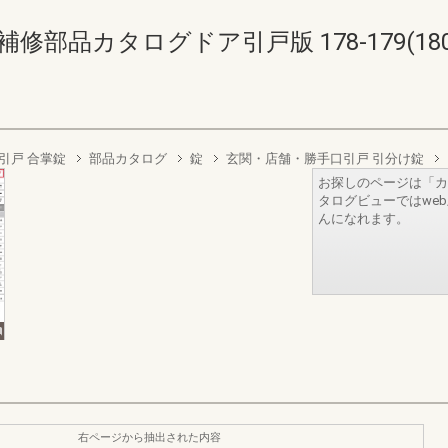
部品カタログドア引戸版 178-179(180-
引戸 合掌錠
部品カタログ
錠
玄関・店舗・勝手口引戸 引分け錠
お探しのページは「カ
タログビューではwe
んになれます。
右ページから抽出された内容