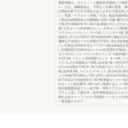
最新情報は、Ｏｎｓｉｔｅ物販発注画面にて確認
い。なお、掲載部品は、予告なく仕様の変更、価
び供給の終了をする場合がありますので発注時に
い。写真・イラスト（外観／寸法）商品名備考商
ド部品名称製品色上代価格錠<玄関･店舗･勝手口
178L2Y10寿福78/12∼83/12合掌錠ブロンズ(1
個､引手セット(本体側)1セット､引手セット(受側
ライクセット1セット､キー3本､シリンダー1個､皿小
物表示:JP-123･WEST･№1820内外締り鎌錠(引分
通枠)[JP926]ロイヤル玄関引戸78/6∼83/12合
ト)､代替品:AZWB510(スペーサー2個は現地品
い)代替対応AZWB510ロイヤルHG玄関引戸80/8∼
ロンズ(1セット)､フロント付シリンダー(室外側)
4×25:2本､フロント(室内側)1セット､キー3本､
ト(トロヨケ現物表示:1900)､錠本体1個一筋引分戸用
ヤルHG玄関引戸80/8∼83/12内錠ブロンズ(1セッ
個､錠本体1個､ストライク1セット､皿小4×20:2本
ント内側)700-MNCL−702−237S一筋引分戸代
終了DDZZ116光悦83/3∼05/8合掌錠セット(一
(1セット)､部品番号:JNP-160ご使用にあたっ
取付展開図部品リスト錠戸車・滑車ドアクローザ
フランス落し丁番引手・把手電気部品ポストピー
振れ止めキャップ･カバー気密材･パッキンその
一覧旧版カタログ