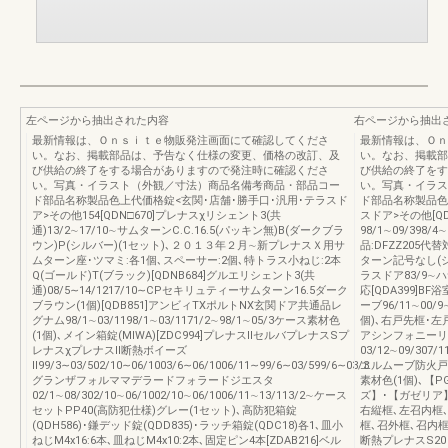
左ページから抽出された内容
右ページから抽出
最新情報は、Ｏｎｓｉｔｅ物販発注画面にて確認してくださ
最新情報は、Ｏｎ
い。なお、掲載部品は、予告なく仕様の変更、価格の改訂、及
い。なお、掲載部
び供給の終了をする場合がありますので発注時に確認くださ
び供給の終了をす
い。写真・イラスト（外観／寸法）商品名備考商品・部品コー
い。写真・イラス
ド部品名称製品色上代価格錠<玄関･店舗･勝手口･汎用･テラスド
ド部品名称製品色上
ア>その他154[QDN□670]プレナスχリシェント3(共
スドア>その他[Q
通)13/2∼17/10∼サムターンC.C.16.5(パッキン無)B(ダークブラ
98/1∼09/398/
ウン)P(シルバー)(1セット)､２０１３年２月∼新プレナスＸ用サ
品:DFZZ205代
ムターン座･ツマミ:各1個､スペーサー:2個､特トラス小ねじ:2本
ターン記号なし(シル
Q(ゴールド)T(ブラック)[QDNB684]グルエリシェント3(共
ラスドア83/9∼ハ
通)08/5∼14/1217/10∼CPセキリュティーサムターン16.5ダーク
応[QDA399]
ブラウン(1個)[QDB851]アンビィTXポルトNX玄関ドア共通品レ
ーブ96/11∼00/
グナム98/1∼03/1198/1∼03/1171/2∼98/1∼05/3ケース素材色
個)､右戸先框･左
(1個)､メイン箱錠(MIWA)[ZDC994]プレナスⅡセルバプレナスSプ
アシンフォニーリ
レナスχプレナスⅡ断熱ボイーズ
03/12∼09/307/1
Ⅱ99/3∼03/502/10∼06/1003/6∼06/1006/11∼99/6∼03/599/6∼03/3
エルムーブ防火戸FG
グランザフォルママデラードフォラードジエスタ
素材色(1個)､【
02/1∼08/302/10∼06/1002/10∼06/1006/11∼13/113/2∼ケース
ズ】･【ガゼリア
セットPP40(高防犯仕様)グレー(1セット)､高防犯箱錠
右縦框､左召内框
(QDH586)･鎌デッド錠(QDD835)･ラッチ箱錠(QDC18)各1､皿小
框､召外框､召内框
ねじM4x16:6本､皿ねじM4x10:2本､固定ピン4本[ZDAB216]ベル
断熱プレナスS2