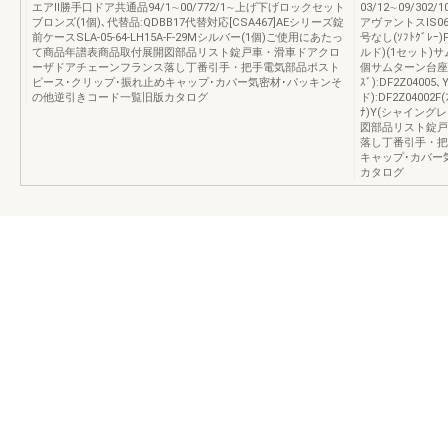
エアⅡ勝手口ドア共通品94/1∼00/772/1∼上げ下げロックセット
03/12∼09/302/1
ブロンズ(1個)､代替品:QDBB17代替対応[CSA467]AEシリーズ錠
アヴァントスIS0
前ケースSLA-05-64-LH15A-F-29Mシルバー(1個)ご使用にあたっ
号なし(ｿﾌﾄｸﾞﾚ
て商品年譜表商品取付展開図部品リスト錠戸車・滑車ドアクロ
ルド)(1セット)サ
ーザドアチェーンフランス落し丁番引手・把手電気部品ポスト
個サムターン台座ライナ
ピース･クリップ･振れ止めキャップ･カバー気密材･パッキンそ
ｽﾞ):DF2Z0400
の他逆引きコード一覧旧版カタログ
ド):DF2Z04002F(
ﾅ)Y(シャイン
図部品リスト錠戸
落し丁番引手・把
キャップ･カバー
カタログ