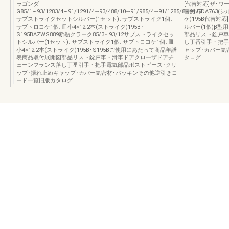
ラゴンダ
[代替対応]ザ･ワー
G85/1∼93/1283/4∼91/1291/4∼93/488/10∼91/985/4∼91/1285/8∼91/9
替品:QDA763(
サブストライクセットシルバー(1セット)､サブストライク1個､
ケ)195B代替対応[
サブトロヨケ1個､皿小4×12:2本(ストライク)195B･
ルバー(1個)β
S195BAZWS889断熱クラーク85/3∼93/12サブストライクセッ
部品リスト錠戸車
トシルバー(1セット)､サブストライク1個､サブトロヨケ1個､皿
し丁番引手・把手
小4×12:2本(ストライク)195B･S195Bご使用にあたって商品年譜
ャップ･カバー気
表商品取付展開図部品リスト錠戸車・滑車ドアクローザドアチ
タログ
ェーンフランス落し丁番引手・把手電気部品ポストピース･クリ
ップ･振れ止めキャップ･カバー気密材･パッキンその他逆引きコ
ード一覧旧版カタログ