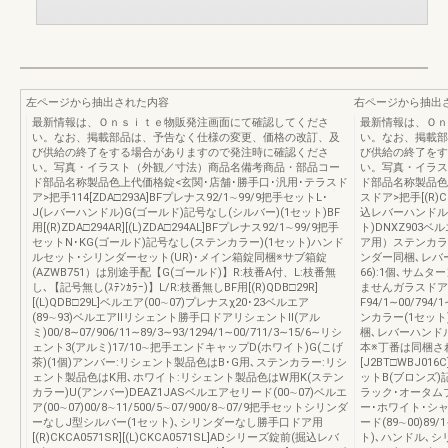
左ページから抽出された内容
右ページから抽出
最新情報は、Ｏｎｓｉｔｅ物販発注画面にて確認してくださ
最新情報は、Ｏｎ
い。なお、掲載部品は、予告なく仕様の変更、価格の改訂、及
い。なお、掲載部
び供給の終了をする場合がありますので発注時に確認くださ
び供給の終了をす
い。写真・イラスト（外観／寸法）商品名備考商品・部品コー
い。写真・イラス
ド部品名称製品色上代価格錠<玄関･店舗･勝手口･汎用･テラスド
ド部品名称製品色上
ア>把手114[ZDA□293A]BFプレナス92/1∼99/9把手セットL･
スドア>把手[(R)C
J(レバーハンドル)G(ゴールド)記号なし(シルバー)(1セット)BF
込レバーハンドル錠)
用[(R)ZDA□294AR][(L)ZDA□294AL]BFプレナス92/1∼99/9把手
ト)DNXZ903ベ
セットN･KG(ゴールド)記号なし(ステンカラー)(1セット)ハンド
ア用）ステンカラ
ルセット･シリンダーセット(UR)･メイン箱錠同梱※サブ箱錠
ンダー同梱､レバーハ
(AZWB751）は別途手配【G(ゴールド)】R:枝番A付、L:枝番無
66):1個､サムタ
し､【記号無し(ｽﾃﾝｶﾗｰ)】L/R:枝番無しBF用[(R)QDB□29R]
ませんガラスドア用
[(L)QDB□29L]ベルエア(00∼07)プレナスχ20･23ベルエア
F94/1∼00/7
(89∼93)ベルエアⅡリシェント勝手口ドアリシェントⅡ(アル
ンカラー(1セッ
ミ)00/8∼07/906/11∼89/3∼93/1294/1∼00/711/3∼15/6∼リシ
梱､レバーハンドル
ェント3(アルミ)17/10∼把手エンドキャップD(ホワイト)G(こげ
本※丁番は同梱さ
茶)(1個)アンバー:リシェント製品色はB･G用､ステンカラー:リシ
[J2BT□WBJ0
ェント製品色はK用､ホワイト:リシェント製品色はW用K(ステン
ットB(ブロンズ)
カラー)U(アンバー)DEAZ1JASベルエアセリード(00∼07)ベルエ
ラック･オータム
ア(00∼07)00/8∼11/500/5∼07/900/8∼07/9把手セットシリンダ
ー･ホワイト･シャ
ーなしJ型シルバー(1セット)､シリンダーなし勝手口ドア用
ード(89∼00)8
[(R)CKCA0571SR][(L)CKCA0571SL]ADシリーズ錠前(掘込レバ
ト)､ハンドル､シリ