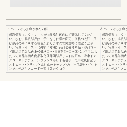
左ページから抽出された内容
右ページから抽出
最新情報は、Ｏｎｓｉｔｅ物販発注画面にて確認してくださ
最新情報は、Ｏｎ
い。なお、掲載部品は、予告なく仕様の変更、価格の改訂、及
い。なお、掲載部
び供給の終了をする場合がありますので発注時に確認くださ
び供給の終了をす
い。写真・イラスト（外観／寸法）商品名備考商品・部品コー
い。写真・イラス
ド部品名称製品色上代価格目次･冒頭解説<目次①>2ご使用にあ
ド部品名称製品色
たって商品年譜表商品取付展開図部品リスト錠戸車・滑車ドア
たって商品年譜表
クローザドアチェーンフランス落し丁番引手・把手電気部品ポ
クローザドアチェ
ストピース･クリップ･振れ止めキャップ･カバー気密材･パッキ
ストピース･クリ
ンその他逆引きコード一覧旧版カタログ
ンその他逆引きコ