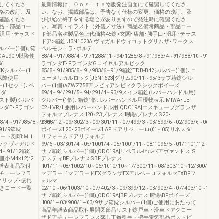
してくださ
最新情報は、Ｏｎｓｉｔｅ物販発注画面にて確認してくださ
格の改訂、及
い。なお、掲載部品は、予告なく仕様の変更、価格の改訂、及
確認くださ
び供給の終了をする場合がありますので発注時に確認くださ
品・部品コー
い。写真・イラスト（外観／寸法）商品名備考商品・部品コー
･汎用･テラスド
ド部品名称製品色上代価格45錠<玄関･店舗･勝手口･汎用･テラス
ドア>箱錠[J3N1023A]ヴィガルドウィコットグリムザ･ワークス
Kシルバー(1個)､箱
ベルモントラ･ポルテ
AL90.9以降使
88/4∼91/988/4∼91/1288/11∼94/1285/8∼91/983/4∼91/988/10∼91/9
ダ
ラゴンダE･FラゴンダGロイヤルアルビック
箱錠TKシルバー(1
85/8∼91/985/8∼91/983/6∼91/9箱錠TDB-B42シルバー(1個)､ニ
9以降使用
ューメリカルロック[J3N1623]グリム90/11∼95/3サブ箱錠シル
ー(1セット)､ベ
バー(1個)AZWZ758アンビィアンビィクラシックボイーズ
ンダ
89/4∼94/291/5∼94/291/4∼93/9メイン箱錠(レバーハンドル用)
錠(ベスト製)シルバ
シルバー(1個)､箱錠1個､レバーハンドル用現物表示:MIWA･LE-
ゴンダE･Fラゴン
02･LVR/L兼用レバーハンドル用[QDC19A]エスキューブグランザ
フォルマプレナスⅡ20･23プレナスⅡ断熱プレナスS20･
88/4∼91/985/8∼91/9
2303/12∼09/302/3∼09/301/11∼07/499/3∼03/599/6∼02/903/6∼06/10
91/9箱錠
ボイーズⅡ20･23ボイーズⅡAPドアリジェーロ(01∼05)リネスタ
レート刻印:ＭＩ
リフォームドアリフォルテ
シックヴィガルド
99/6∼03/301/4∼05/1001/4∼05/1001/11∼08/1096/5∼01/1101/12∼08/
/4∼91/12箱錠
サブ箱錠シルバー(1個)[QDC19A]リペラルセルバアヴァントスIS
小M4×12):2
アスティBFプレナスSBFプレナス
年譜表商品取付
Ⅱ01/11∼08/1002/10∼06/1010/10∼17/300/11∼08/303/10∼12/800/1∼0
チェーンフラ
マデラードマデラードEXグランザEXアルベーロフォルマEXBFフ
クリップ･振れ
ォルマ
引きコード一覧
02/10∼06/1003/10∼07/402/3∼09/399/12∼03/903/4∼07/403/10∼12/8
サブ箱錠シルバー(1個)[QDC19A]BFプレナスⅡ断熱BFボイーズ
Ⅱ00/1∼03/900/1∼03/9サブ箱錠シルバー(1個)ご使用にあたって
商品年譜表商品取付展開図部品リスト錠戸車・滑車ドアクロー
ザドアチェーンフランス落し丁番引手・把手電気部品ポストピ