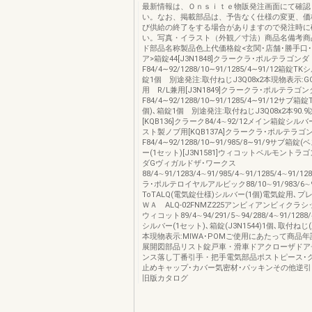
最新情報は、Ｏｎｓｉｔｅ物販発注画面にて確認
い。なお、掲載部品は、予告なく仕様の変更、価
び供給の終了をする場合がありますので発注時に
い。写真・イラスト（外観／寸法）商品名備考商
ド部品名称製品色上代価格錠<玄関･店舗･勝手口
ア>箱錠44[J3N1848]クラークラ･ポルテラゴンダ
F84/4∼92/1288/10∼91/1285/4∼91/12箱錠T
錠1個 別途発注:取付ねじJ3Q08x2本現物表示:GO
用 R/L兼用[J3N1849]クラークラ･ポルテラゴン
F84/4∼92/1288/10∼91/1285/4∼91/12サブ
個)､箱錠1個 別途発注:取付ねじJ3Q08x2本90.
[KQB136]クラーク84/4∼92/12メイン箱錠シルバ
スト製ノブ用[KQB137A]クラークラ･ポルテラゴ
F84/4∼92/1288/10∼91/985/8∼91/9サブ箱
ー(1セット)[J3N1581]ウィコットベルモントラ
ダGヴィガルドザ･ワークス
88/4∼91/1283/4∼91/985/4∼91/1285/4∼91/12
ラ･ポルテロイヤルアルビック88/10∼91/983/6∼
ToTALQ(電気錠仕様)シルバー(1個)電気錠用､プ
ＷＡ ALQ-02FNMZ225アンビィアンビィクラ
ウィコット89/4∼94/291/5∼94/288/4∼91/1288
シルバー(1セット)､箱錠(J3N1544)1個､取付ねじ(皿
本現物表示:MIWA･POMご使用にあたって商品
展開図部品リスト錠戸車・滑車ドアクローザドア
ンス落し丁番引手・把手電気部品ポストピース･
止めキャップ･カバー気密材･パッキンその他逆
旧版カタログ