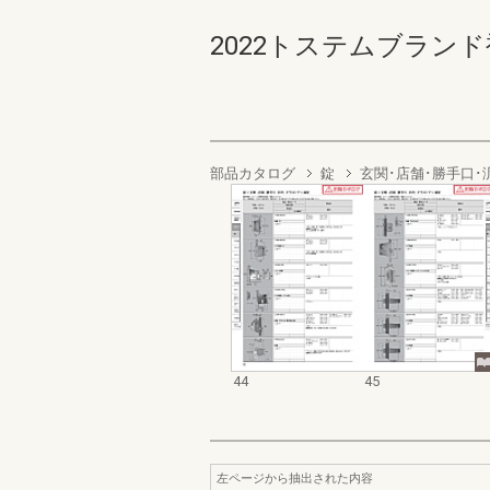
2022トステムブランド補
部品カタログ
錠
玄関･店舗･勝手口･
44
45
左ページから抽出された内容