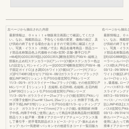
左ページから抽出された内容
右ページから抽出
最新情報は、Ｏｎｓｉｔｅ物販発注画面にて確認してくださ
最新情報は、Ｏｎ
い。なお、掲載部品は、予告なく仕様の変更、価格の改訂、及
い。なお、掲載部
び供給の終了をする場合がありますので発注時に確認くださ
び供給の終了をす
い。写真・イラスト（外観／寸法）商品名備考商品・部品コー
い。写真・イラス
ド部品名称製品色上代価格その他<玄関･店舗･勝手口引戸
ド部品名称製品色
>464[(R)QDD□351R][(L)QDD□351L]断熱玄関引戸00/4∼縦框上
[(R)QDG880R]
部振れ止めE(ステンカラー)U(アンバー)(1個)※ステンカラー色は
ーラーシルバー(1
Lの設定なしY(シャイングレー)[QDD□374]断熱玄関引戸00/4∼格
バスⅡ防火戸FG-
子固定ガイドC(まき調)D(ホワイト)(1個)U(アンバー)Y(ブロン
03/12∼09/309
ズ)[PCT408120]ガゼリア02/4∼08/2ガラスライナーブラック(1
ワイト(1個)[ZJ
個)[JNP34C]リシェント引戸SG仕様玄関引戸K6シリーズ
ルバー(1セット
11/3∼05/9∼ガラスライナー19㎜ブラック(1個)､その他玄関引戸
ト､吸着板､ロープ固
k6シリーズ【リシェント】:左縦框､右召外框､右縦框､左召内框
ノーバス87/2∼
[JNP35C]リシェント引戸SG仕様玄関引戸K6シリーズ
スライディングドア
11/3∼05/9∼ガラスライナー21㎜ブラック(1個)玄関引戸K6シリ
Ⅱ87/2∼93/5
ーズ障子全般H:21㎜×W:12㎜×L:25㎜リシェント:外障子下桟､内
ーバス･ノーバスⅡ枠
障子下桟[JNP37B]リシェント引戸SG仕様11/3∼セッティングブ
[(L)JNP452
ロック ガラスライナー(11mm)ブラック(1個)､使用部材:外障
バスⅡ玄関引戸K
子中桟､内障子中桟ご使用にあたって商品年譜表商品取付展開図
03/12∼09/314/1
部品リスト錠戸車・滑車ドアクローザドアチェーンフランス落
枠カバーアームス
し丁番引手・把手電気部品ポストピース･クリップ･振れ止めキ
使用にあたって商
ャップ･カバー気密材･パッキンその他逆引きコード一覧旧版カ
滑車ドアクローザ