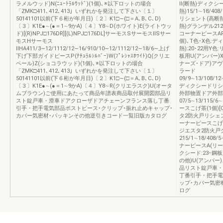
ラメルウッド)N(ﾆｭｰﾄﾗﾙｳｯﾄﾞ)(1個)､※以下ロットの場合
Ⅱ(断熱)ディクシ
「ZMK□411､412､413」いずれかを発注して下さい〔１〕
熱)15/1∼18/408/
50141101以前(下６桁が年月日)〔２〕K1□∼(□＝A､B､C､D)
リシェント(高断
〔３〕K1E●∼(●＝1∼9かA)〔４〕Y8∼D(ホワイト)E(ライトウッ
熱)グランデル212/1
ド)[(R)NPJ□176DR][(L)NPJ□176DL]サーモスSサーモスⅡSサー
コーナーピースAR
モスHサーモス
個)､T色･X色:デ
ⅡHA411/3∼12/1112/12∼16/910/10∼12/1112/12∼18/6∼上げ
熱):20･22用Y色
下げ下部ガイドピースP(ﾅﾁｭﾗﾙｼﾙﾊﾞｰ)W(ﾌﾟﾚｼｬｽﾎﾜｲﾄ)Q(クリエ
板用U(アンバー)X
ペール)Z(ショコラウッド)(1個)､※以下ロットの場合
ナーズ･ドア)アヴ
「ZMK□411､412､413」いずれかを発注して下さい〔１〕
ラード
50141101以前(下６桁が年月日)〔２〕K1□∼(□＝A､B､C､D)
09/9∼13/108/12
〔３〕K1E●∼(●＝1∼9かA)〔４〕Y8∼R(クリエラスク)U(オータ
ディクシードリシ
ムブラウン)ご使用にあたって商品年譜表商品取付展開図部品リ
外部物置ドア外部
スト錠戸車・滑車ドアクローザドアチェーンフランス落し丁番
07/5∼13/115/
引手・把手電気部品ポストピース･クリップ･振れ止めキャップ･
ースこげ茶(1個)
カバー気密材･パッキンその他逆引きコード一覧旧版カタログ
タ2防火戸リシェント3
ーナーピースこげ茶
ジエスタ2防火戸
215/1∼18/408
ナーピースA(リー
クシード:23･鋼
の他)U(アンバ
品リスト錠戸車・
丁番引手・把手電
ップ･カバー気密
ログ