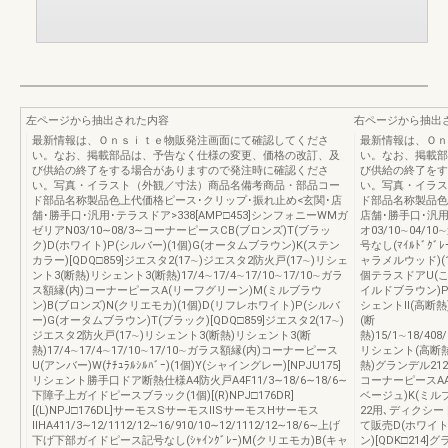
左ページから抽出された内容
右ページから抽出
最新情報は、Ｏｎｓｉｔｅ物販発注画面にて確認してくださ
最新情報は、Ｏｎ
い。なお、掲載部品は、予告なく仕様の変更、価格の改訂、及
い。なお、掲載部
び供給の終了をする場合がありますので発注時に確認くださ
び供給の終了をす
い。写真・イラスト（外観／寸法）商品名備考商品・部品コー
い。写真・イラス
ド部品名称製品色上代価格ピース･クリップ･振れ止め<玄関･店
ド部品名称製品色
舗･勝手口･汎用･テラスドア>338[AMP□453]シンフォニーWMガ
店舗･勝手口･汎用
ゼリアN03/10∼08/3∼コーナーピースCB(ブロンズ)T(ブラッ
オ03/10∼04/1
ク)D(ホワイト)P(シルバー)(1個)G(オータムブラウン)K(ステン
号なし(ﾏｲﾙﾄﾞｸﾞﾚ
カラー)[QDQ□859]ジエスタ2(17∼)ジエスタ2防火戸(17∼)リシェ
ャラメルウッド)(1
ント3(断熱)リシェント3(断熱)17/4∼17/4∼17/10∼17/10∼ガラ
個テラスドアU(こげ
ス額縁(内)コーナーピースA(リーフグリーン)M(ミルブラウ
イルドブラウン)P
ン)B(ブロンズ)N(クリエモカ)(1個)D(リフレホワイト)P(シルバ
シェントⅡ(高断熱
ー)G(オータムブラウン)T(ブラック)[QDQ□859]ジエスタ2(17∼)
(断
ジエスタ2防火戸(17∼)リシェント3(断熱)リシェント3(断
熱)15/1∼18/408/
熱)17/4∼17/4∼17/10∼17/10∼ガラス額縁(内)コーナーピース
リシェント(高断
U(アンバー)W(ﾅﾁｭﾗﾙｼﾙﾊﾞｰ)(1個)Y(シャイングレー)[NPJU175]
熱)グランデル212/1
リシェント勝手口ドア断熱仕様A4防火戸A4F11/3∼18/6∼18/6∼
コーナーピースAA
下障子上ガイドピースブラック(1個)[(R)NPJ□176DR]
ベージュ)K(ミルブ
[(L)NPJ□176DL]サーモスSサーモスⅡSサーモスHサーモス
22用､ディクシード
ⅡHA411/3∼12/1112/12∼16/910/10∼12/1112/12∼18/6∼上げ
て販売D(ホワイト
下げ下部ガイドピース記号なし(ｼｬｲﾝｸﾞﾚｰ)M(クリエモカ)B(キャ
ン)[QDK□21