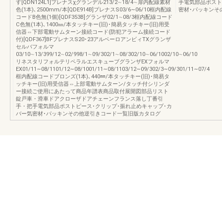
す[QDN124L1]プレナスχグランデル213/2∼18/4∼扉内配線素材
手電気部品ポスト
色(1本)､2500mm/本[QDE914B]プレナスS03/6∼06/10框内配線
密材･パッキンそ
コードB色無(1個)[QDF353B]グランザ02/1∼08/3框内配線コード
C色無(1本)､1400㎜/本タッチキー(旧)･簡易タッチキー(旧)用受
信器⇔下部電動サムターン接続コード(防犯アラーム接続コード
付)[QDF367]BFプレナスS20･23アルベーロアンビィTXグランザ
セルバフォルマ
03/10∼13/399/12∼02/998/1∼09/302/1∼08/302/10∼06/1002/10∼06/10
リネスタリフォルテリペラルエスキューブグランザEXフォルマ
EX01/11∼08/1101/12∼08/1001/11∼08/1103/12∼09/302/3∼09/301/11∼07/4
框内配線コードブロンズ(1本)､440㎜/本タッチキー(旧)･簡易タ
ッチキー(旧)用受信器⇔上部電動サムターン/タッチ付シリンダ
ー接続ご使用にあたって商品年譜表商品取付展開図部品リスト
錠戸車・滑車ドアクローザドアチェーンフランス落し丁番引
手・把手電気部品ポストピース･クリップ･振れ止めキャップ･カ
バー気密材･パッキンその他逆引きコード一覧旧版カタログ