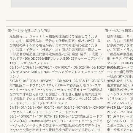
左ページから抽出された内容
右ページから抽出
最新情報は、Ｏｎｓｉｔｅ物販発注画面にて確認してくださ
最新情報は、Ｏｎ
い。なお、掲載部品は、予告なく仕様の変更、価格の改訂、及
い。なお、掲載部
び供給の終了をする場合がありますので発注時に確認くださ
び供給の終了をす
い。写真・イラスト（外観／寸法）商品名備考商品・部品コー
い。写真・イラス
ド部品名称製品色上代価格電気部品<玄関･店舗･勝手口･汎用･テ
ド部品名称製品色
ラスドア>306[QDC356A]BFプレナスS20･23アルベーロアンビィ
用･テラスドア>[Q
TXグランザセルバフォルマ
マデラードEX03/6∼0
03/10∼13/399/12∼02/998/1∼05/1002/1∼08/302/10∼06/1002/10∼06/10
框内配線コードブロ
プレナスS20･23ポルトNXレグナムアヴァントスエスキューブグ
ッチキー(旧)用
ランザ
ー接続[QDP329
EX03/6∼06/1098/6∼09/398/1∼05/305/4∼09/303/12∼09/302/3∼09/3
デル215/6∼15
扉内配線コードブロンズ(1本)､2500㎜/本赤外線リモコン･スマ
用素材色(1個)[Q
ートキー･タッチキー･タッチ/ノータッチ切替えキー用内部配線
トⅡ(断熱)グランデル
なので本体をばらさないと交換が出来ません接触点検の用途向
ッチシステム素材色
けで掲載しています[QDC356A]フォルマEXプレナスS20･23マデ
ミ)リシェントⅡ(
ラードマデラードEXプレナスⅡアスティ
213/2∼15/6∼
01/11∼07/403/6∼06/1002/10∼06/1003/10∼07/499/6∼03/500/11∼03/12
色(1本)､L=138
アヴァントスISフォラードディクシードグルエ
213/2∼17/3
06/6∼10/906/11∼13/107/5∼13/108/5∼10/2扉内配線コードブ
本)､屋内外リーダ
ロンズ(1本)､2500㎜/本赤外線リモコン･スマートキー･タッチキ
χ20･2306/11
ー･タッチ/ノータッチ切替えキー用内部配線なので本体をばら
ご使用にあたって
さないと交換が出来ません接触点検の用途向けで掲載していま
車・滑車ドアクロ