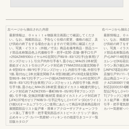
左ページから抽出された内容
右ページから抽出
最新情報は、Ｏｎｓｉｔｅ物販発注画面にて確認してくださ
最新情報は、Ｏｎ
い。なお、掲載部品は、予告なく仕様の変更、価格の改訂、及
い。なお、掲載部
び供給の終了をする場合がありますので発注時に確認くださ
び供給の終了をす
い。写真・イラスト（外観／寸法）商品名備考商品・部品コー
い。写真・イラス
ド部品名称製品色上代価格引手・把手<玄関･店舗･勝手口引戸
ド部品名称製品色
>292AZWB930ロイヤルHG玄関引戸80/8∼83/12引手(合掌用)ブ
戸>[JNP114B]
ロンズ(1セット)､引分戸内外引手各1､皿小ねじM4x25:2本材質:
エレンゼ(K6)花伝光
亜鉛ダイカスト引分け戸メンテ対応終了FNMZ055太陽玄関格子
ラウン系(1個)[JN
A･B型83/4∼88/9引手ブロンズ(1セット)､内部引手1個､外部引手
[JNP670]花伝8
1個､取付ねじ2本太陽玄関格子A･B型2枚建[JPU302]太陽玄関N
店舗引戸91/11
型80/8∼84/12引手アンバー(1個)AZWB932ロイヤルHG玄関引戸
品は商品コードシル
80/8∼83/12引手(合掌用)ブロンズ(1セット)､内部引手1個､外部
ク:AZGB000
引手1個､皿小ねじM4×25:2本材質:亜鉛ダイカスト4枚建代替なし
対応[QDD□514
メンテ対応終了AZWZ935一番町88/8∼05/8引手Bブロンズ(1
型)記号なし(ｼｬｲ
個)､引手1個､交換説明書1枚材質:亜鉛ダイカストメンテ対応終了
T(ブラック)ご
[JFK□379]ガゼリアN08/3∼引手記号なし(ｼｬｲﾝｸﾞﾚｰ)D(ホワイト)
スト錠戸車・滑車
(1個)U(オータムブラウン)ご使用にあたって商品年譜表商品取付
引手・把手電気部
展開図部品リスト錠戸車・滑車ドアクローザドアチェーンフラ
カバー気密材･パ
ンス落し丁番引手・把手電気部品ポストピース･クリップ･振れ
止めキャップ･カバー気密材･パッキンその他逆引きコード一覧
旧版カタログ