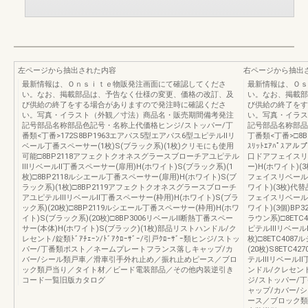
左ページから抽出された内容
右ページから抽出
最新情報は、Ｏｎｓｉｔｅ物販発注画面にて確認してくださ
最新情報は、Ｏｓ
い。なお、掲載部品は、予告なく仕様の変更、価格の改訂、及
い。なお、掲載部
び供給の終了をする場合がありますので発注時に確認くださ
び供給の終了をす
い。写真・イラスト（外観／寸法）商品名・販売期間備考発注
い。写真・イラス
記号部品名称部品色記号・名称上代価格ヒンジ/ストッパー/丁
記号部品名称部品
番類<丁番>172S8BP1963エアパス5型エアパス6型ユピテルⅡリ
丁番類<丁番>□8B
ベール丁番スペーサー(1枚)S(ブラック系)(1枚)クリモにも使用
ｽﾘｯﾄｴｱﾊﾟｽ
可能□8BP2118アフェクトクオネスグラースブローチアユピテル
口ドアフェイスリ
ⅢリベールⅡ丁番スペーサー(扉用)H(ホワイト)S(ブラック系)(1
ー)H(ホワイト)(3枚
枚)□8BP2118ルシエール丁番スペーサー(扉用)H(ホワイト)S(ブ
フェイスリベールⅢ
ラック系)(1枚)□8BP2119アフェクトクオネスグラースブローチ
ワイト)(3枚)代替品
アユピテルⅢリベールⅡ丁番スペーサー(枠用)H(ホワイト)S(ブラ
フェイスリベールⅢ
ック系)(20枚)□8BP2119ルシエール丁番スペーサー(枠用)H(ホワ
ワイト)(3個)BP3
イト)S(ブラック系)(20枚)□8BP3006リベールⅡ断熱丁番スペー
ラウン系)□8ET
サー(本体)H(ホワイト)S(ブラック)(1枚)部品リストハンドル/ク
ピテルⅢリベールⅡ
レセント/錠類ﾄﾞｱﾁｪｰﾝ/ﾄﾞｱｸﾛｰｻﾞｰ/引戸ｸﾛｰｻﾞｰ類ヒンジ/ストッ
枚)□8ETC408
パー/丁番類ポスト／ネームプレートフランス落しキャップ/カ
(20枚)S8ET
バー/シール類戸車／滑車引手外れ止め／振れ止めピース／ブロ
テルⅢリベールⅡ丁
ック類戸当り／タイト材／ビード電装部品／その他内装逆引き
ンドル/クレセント/錠
コード一覧旧版カタログ
ジ/ストッパー/
ャップ/カバー/
ース／ブロック類